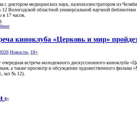
ча с доктором медицинских наук, палеоиллюстратором из Челябин
№ 12 Вологодской областной универсальной научной библиотеки (
 в 17 часов.
а
бнее
реча киноклуба «Церковь и мир» пройде
2026
Новости
,
18+
т очередная встреча молодежного дискуссионного киноклуба «Ц
вым, а также просмотр и обсуждение художественного фильма «
, зал № 12).
ки
0+