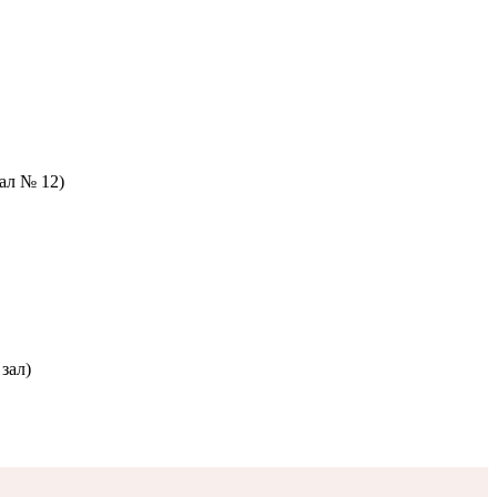
зал № 12)
зал)