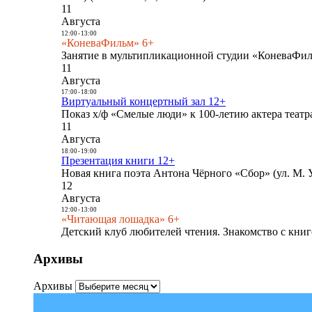
11
Августа
12:00
-
13:00
«КоневаФильм» 6+
Занятие в мультипликационной студии «КоневаФиль
11
Августа
17:00
-
18:00
Виртуальный концертный зал 12+
Показ х/ф «Смелые люди» к 100-летию актера театра
11
Августа
18:00
-
19:00
Презентация книги 12+
Новая книга поэта Антона Чёрного «Сбор» (ул. М. У
12
Августа
12:00
-
13:00
«Читающая лошадка» 6+
Детский клуб любителей чтения. Знакомство с книг
Архивы
Архивы