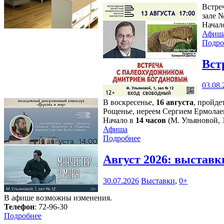
Встре
зале 
Начало
Афиш
Подро
Вст
03.08.
В воскресенье,
16 августа
, пройде
Рощенье, иереем Сергием Ермолае
Начало в
14 часов
(М. Ульяновой, 1
Афиша
Подробнее
Август 2026: выстав
30.07.2026
Выставки
,
0+
В афише возможны изменения.
Телефон
: 72-96-30
Подробнее