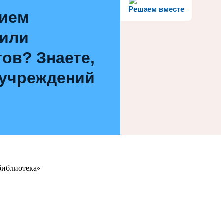
Решаем вместе
нием
 или
ов? Знаете,
 учреждений
библиотека»