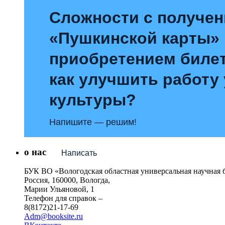
Сложности с получе
«Пушкинской карты»
приобретением билет
как улучшить работу
культуры?
Напишите — решим!
о нас
Написать
БУК ВО «Вологодская областная универсальная научная 
Россия, 160000, Вологда,
Марии Ульяновой, 1
Телефон для справок –
8(8172)21-17-69
Adm@booksite.ru