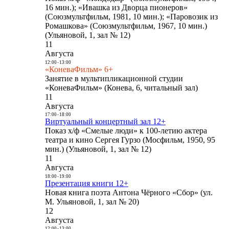
16 мин.); «Ивашка из Дворца пионеров»
(Союзмультфильм, 1981, 10 мин.); «Паровозик из
Ромашкова» (Союзмультфильм, 1967, 10 мин.)
(Ульяновой, 1, зал № 12)
11
Августа
12:00
-
13:00
«КоневаФильм» 6+
Занятие в мультипликационной студии
«КоневаФильм» (Конева, 6, читальный зал)
11
Августа
17:00
-
18:00
Виртуальный концертный зал 12+
Показ х/ф «Смелые люди» к 100-летию актера
театра и кино Сергея Гурзо (Мосфильм, 1950, 95
мин.) (Ульяновой, 1, зал № 12)
11
Августа
18:00
-
19:00
Презентация книги 12+
Новая книга поэта Антона Чёрного «Сбор» (ул.
М. Ульяновой, 1, зал № 20)
12
Августа
12:00
-
13:00