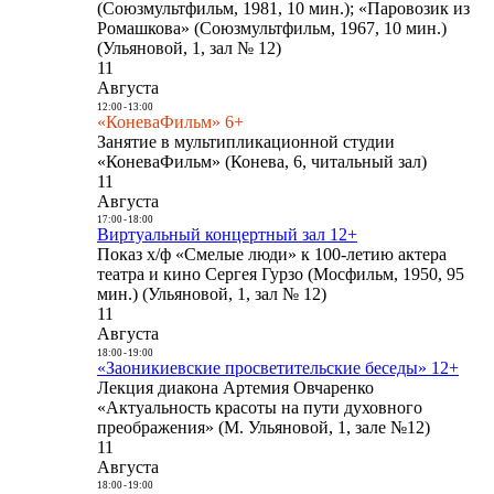
(Союзмультфильм, 1981, 10 мин.); «Паровозик из
Ромашкова» (Союзмультфильм, 1967, 10 мин.)
(Ульяновой, 1, зал № 12)
11
Августа
12:00
-
13:00
«КоневаФильм» 6+
Занятие в мультипликационной студии
«КоневаФильм» (Конева, 6, читальный зал)
11
Августа
17:00
-
18:00
Виртуальный концертный зал 12+
Показ х/ф «Смелые люди» к 100-летию актера
театра и кино Сергея Гурзо (Мосфильм, 1950, 95
мин.) (Ульяновой, 1, зал № 12)
11
Августа
18:00
-
19:00
«Заоникиевские просветительские беседы» 12+
Лекция диакона Артемия Овчаренко
«Актуальность красоты на пути духовного
преображения» (М. Ульяновой, 1, зале №12)
11
Августа
18:00
-
19:00