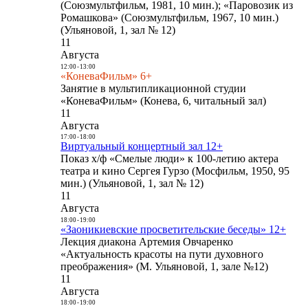
(Союзмультфильм, 1981, 10 мин.); «Паровозик из
Ромашкова» (Союзмультфильм, 1967, 10 мин.)
(Ульяновой, 1, зал № 12)
11
Августа
12:00
-
13:00
«КоневаФильм» 6+
Занятие в мультипликационной студии
«КоневаФильм» (Конева, 6, читальный зал)
11
Августа
17:00
-
18:00
Виртуальный концертный зал 12+
Показ х/ф «Смелые люди» к 100-летию актера
театра и кино Сергея Гурзо (Мосфильм, 1950, 95
мин.) (Ульяновой, 1, зал № 12)
11
Августа
18:00
-
19:00
«Заоникиевские просветительские беседы» 12+
Лекция диакона Артемия Овчаренко
«Актуальность красоты на пути духовного
преображения» (М. Ульяновой, 1, зале №12)
11
Августа
18:00
-
19:00