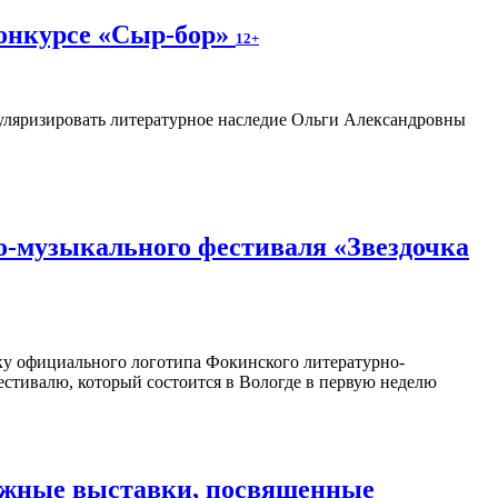
конкурсе «Сыр-бор»
12+
пуляризировать литературное наследие Ольги Александровны
о-музыкального фестиваля «Звездочка
отку официального логотипа Фокинского литературно-
естивалю, который состоится в Вологде в первую неделю
нижные выставки, посвященные