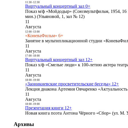
11:30
-
12:30
Виртуальный концертный зал 0+
Показ м/ф «Мойдодыр» (Союзмультфильм, 1954, 16 
мин.) (Ульяновой, 1, зал № 12)
11
Августа
12:00
-
13:00
«КоневаФильм» 6+
Занятие в мультипликационной студии «КоневаФиль
11
Августа
17:00
-
18:00
Виртуальный концертный зал 12+
Показ х/ф «Смелые люди» к 100-летию актера театра
11
Августа
18:00
-
19:00
«Заоникиевские просветительские беседы» 12+
Лекция диакона Артемия Овчаренко «Актуальность 
11
Августа
18:00
-
19:00
Презентация книги 12+
Новая книга поэта Антона Чёрного «Сбор» (ул. М. У
Архивы