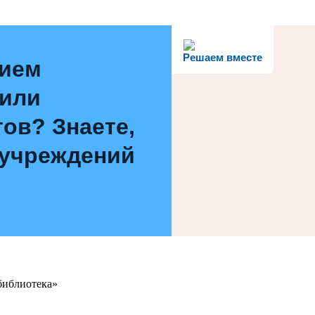
Решаем вместе
нием
 или
ов? Знаете,
 учреждений
библиотека»