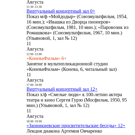
Августа
11:30
-
12:30
Виртуальный концертный зал 0+
Показ м/ф «Мойдодыр» (Союзмультфильм, 1954,
16 мин.); «Ивашка из Дворца пионеров»
(Союзмультфильм, 1981, 10 мин.); «Паровозик из
Ромашкова» (Союзмультфильм, 1967, 10 мин.)
(Ульяновой, 1, зал № 12)
11
Августа
12:00
-
13:00
«КоневаФильм» 6+
Занятие в мультипликационной студии
«КоневаФильм» (Конева, 6, читальный зал)
11
Августа
17:00
-
18:00
Виртуальный концертный зал 12+
Показ х/ф «Смелые люди» к 100-летию актера
театра и кино Сергея Гурзо (Мосфильм, 1950, 95
мин.) (Ульяновой, 1, зал № 12)
11
Августа
18:00
-
19:00
«Заоникиевские просветительские беседы» 12+
Лекция диакона Артемия Овчаренко