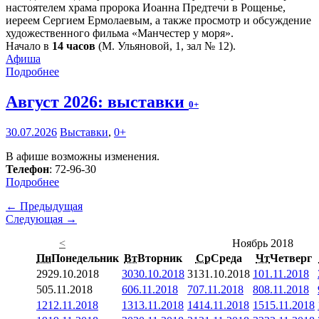
настоятелем храма пророка Иоанна Предтечи в Рощенье,
иереем Сергием Ермолаевым, а также просмотр и обсуждение
художественного фильма «Манчестер у моря».
Начало в
14 часов
(М. Ульяновой, 1, зал № 12).
Афиша
Подробнее
Август 2026: выставки
0+
30.07.2026
Выставки
,
0+
В афише возможны изменения.
Телефон
: 72-96-30
Подробнее
← Предыдущая
Следующая →
<
Ноябрь 2018
Пн
Понедельник
Вт
Вторник
Ср
Среда
Чт
Четверг
29
29.10.2018
30
30.10.2018
31
31.10.2018
1
01.11.2018
5
05.11.2018
6
06.11.2018
7
07.11.2018
8
08.11.2018
12
12.11.2018
13
13.11.2018
14
14.11.2018
15
15.11.2018