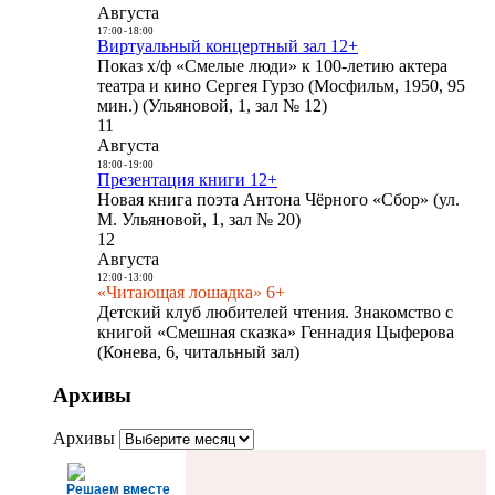
Августа
17:00
-
18:00
Виртуальный концертный зал 12+
Показ х/ф «Смелые люди» к 100-летию актера
театра и кино Сергея Гурзо (Мосфильм, 1950, 95
мин.) (Ульяновой, 1, зал № 12)
11
Августа
18:00
-
19:00
Презентация книги 12+
Новая книга поэта Антона Чёрного «Сбор» (ул.
М. Ульяновой, 1, зал № 20)
12
Августа
12:00
-
13:00
«Читающая лошадка» 6+
Детский клуб любителей чтения. Знакомство с
книгой «Смешная сказка» Геннадия Цыферова
(Конева, 6, читальный зал)
Архивы
Архивы
Решаем вместе