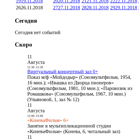
19
19.11.2018
20
20.11.2018
21
21.11.2018
22
22.11.2018
26
26.11.2018
27
27.11.2018
28
28.11.2018
29
29.11.2018
Сегодня
Сегодня нет событий
Скоро
11
Августа
11:30
-
12:30
Виртуальный концертный зал 0+
Показ м/ф «Мойдодыр» (Союзмультфильм, 1954,
16 мин.); «Ивашка из Дворца пионеров»
(Союзмультфильм, 1981, 10 мин.); «Паровозик из
Ромашкова» (Союзмультфильм, 1967, 10 мин.)
(Ульяновой, 1, зал № 12)
11
Августа
12:00
-
13:00
«КоневаФильм» 6+
Занятие в мультипликационной студии
«КоневаФильм» (Конева, 6, читальный зал)
11