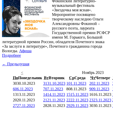
Фокинский литературно-
музыкальный фестиваль
«Звездочка моя ясная».
Мероприятие посвящено
творческому наследию Ольги
Александровны Фокиной –
русского поэта, лауреата
Государственной премии РСФСР
имени М. Горького, Большой
литературной премии России, обладателя Почетного знака
«За заслуги в литературе», Почетного гражданина города
Вологды.
Афиша
Подробнее
← Предыдущая
<
Ноябрь 2023
Пн
Понедельник
Вт
Вторник
Ср
Среда
Чт
Четверг
30
30.10.2023
31
31.10.2023
1
01.11.2023
2
02.11.2023
6
06.11.2023
7
07.11.2023
8
08.11.2023
9
09.11.2023
13
13.11.2023
14
14.11.2023
15
15.11.2023
16
16.11.2023
20
20.11.2023
21
21.11.2023
22
22.11.2023
23
23.11.2023
27
27.11.2023
28
28.11.2023
29
29.11.2023
30
30.11.2023