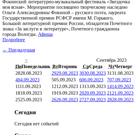
Фокинский литературно-музыкальный фестиваль «Звездочка
моя ясная». Мероприятие посвящено творческому наследию
Ольги Александровны Фокиной – русского поэта, лауреата
Государственной премии РСФСР имени М. Горького,
Большой литературной премии России, обладателя Почетного
знака «За заслуги в литературе», Почетного гражданина
города Вологды.
Афиша
Подробнее
← Предыдущая
<
Сентябрь 2023
Пн
Понедельник
Вт
Вторник
Ср
Среда
Чт
Четверг
28
28.08.2023
29
29.08.2023
30
30.08.2023
31
31.08.2023
4
04.09.2023
5
05.09.2023
6
06.09.2023
7
07.09.2023
11
11.09.2023
12
12.09.2023
13
13.09.2023
14
14.09.2023
18
18.09.2023
19
19.09.2023
20
20.09.2023
21
21.09.2023
25
25.09.2023
26
26.09.2023
27
27.09.2023
28
28.09.2023
Сегодня
Сегодня нет событий