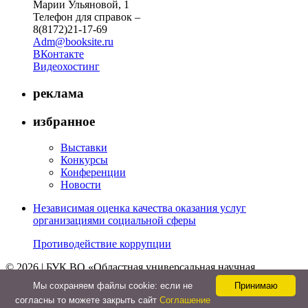
Марии Ульяновой, 1
Телефон для справок –
8(8172)21-17-69
Adm@booksite.ru
ВКонтакте
Видеохостинг
реклама
избранное
Выставки
Конкурсы
Конференции
Новости
Независимая оценка качества оказания услуг
организациями социальной сферы
Противодействие коррупции
© 2026 | БУК ВО «Областная универсальная научная
библиотека»
Мы cохраняем файлы cookie: если не
Принимаю
↑
согласны то можете закрыть сайт
Соглашение