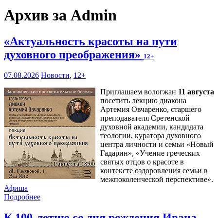
Архив за Admin
«Актуальность красоты на пути
духовного преображения»
12+
07.08.2026
Новости
,
12+
Приглашаем вологжан
11 августа
посетить лекцию диакона
Артемия Овчаренко, старшего
преподавателя Сретенской
духовной академии, кандидата
теологии, куратора духовного
центра личности и семьи «Новый
Гадарин», «Учение греческих
святых отцов о красоте в
контексте оздоровления семьи в
межпоколенческой перспективе».
Афиша
Подробнее
К 100-летию со дня рождения Ивана