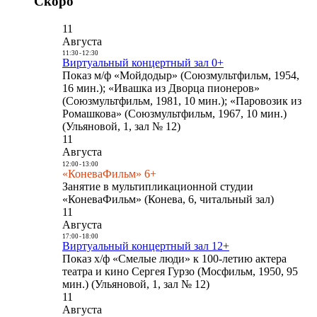
Скоро
11
Августа
11:30
-
12:30
Виртуальный концертный зал 0+
Показ м/ф «Мойдодыр» (Союзмультфильм, 1954,
16 мин.); «Ивашка из Дворца пионеров»
(Союзмультфильм, 1981, 10 мин.); «Паровозик из
Ромашкова» (Союзмультфильм, 1967, 10 мин.)
(Ульяновой, 1, зал № 12)
11
Августа
12:00
-
13:00
«КоневаФильм» 6+
Занятие в мультипликационной студии
«КоневаФильм» (Конева, 6, читальный зал)
11
Августа
17:00
-
18:00
Виртуальный концертный зал 12+
Показ х/ф «Смелые люди» к 100-летию актера
театра и кино Сергея Гурзо (Мосфильм, 1950, 95
мин.) (Ульяновой, 1, зал № 12)
11
Августа