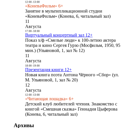
12:00
-
13:00
«КоневаФильм» 6+
Занятие в мультипликационной студии
«КоневаФильм» (Конева, 6, читальный зал)
11
Августа
17:00
-
18:00
Виртуальный концертный зал 12+
Показ х/ф «Смелые люди» к 100-летию актера
театра и кино Сергея Гурзо (Мосфильм, 1950, 95
мин.) (Ульяновой, 1, зал № 12)
11
Августа
18:00
-
19:00
Презентация книги 12+
Новая книга поэта Антона Чёрного «Сбор» (ул.
М. Ульяновой, 1, зал № 20)
12
Августа
12:00
-
13:00
«Читающая лошадка» 6+
Детский клуб любителей чтения. Знакомство с
книгой «Смешная сказка» Геннадия Цыферова
(Конева, 6, читальный зал)
Архивы