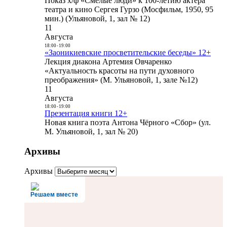
Показ х/ф «Смелые люди» к 100-летию актера
театра и кино Сергея Гурзо (Мосфильм, 1950, 95
мин.) (Ульяновой, 1, зал № 12)
11
Августа
18:00
-
19:00
«Заоникиевские просветительские беседы» 12+
Лекция диакона Артемия Овчаренко
«Актуальность красоты на пути духовного
преображения» (М. Ульяновой, 1, зале №12)
11
Августа
18:00
-
19:00
Презентация книги 12+
Новая книга поэта Антона Чёрного «Сбор» (ул.
М. Ульяновой, 1, зал № 20)
Архивы
Архивы
Решаем вместе