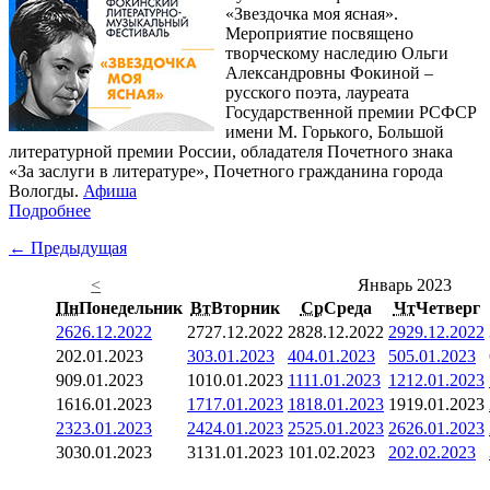
«Звездочка моя ясная».
Мероприятие посвящено
творческому наследию Ольги
Александровны Фокиной –
русского поэта, лауреата
Государственной премии РСФСР
имени М. Горького, Большой
литературной премии России, обладателя Почетного знака
«За заслуги в литературе», Почетного гражданина города
Вологды.
Афиша
Подробнее
← Предыдущая
<
Январь 2023
Пн
Понедельник
Вт
Вторник
Ср
Среда
Чт
Четверг
26
26.12.2022
27
27.12.2022
28
28.12.2022
29
29.12.2022
2
02.01.2023
3
03.01.2023
4
04.01.2023
5
05.01.2023
9
09.01.2023
10
10.01.2023
11
11.01.2023
12
12.01.2023
16
16.01.2023
17
17.01.2023
18
18.01.2023
19
19.01.2023
23
23.01.2023
24
24.01.2023
25
25.01.2023
26
26.01.2023
30
30.01.2023
31
31.01.2023
1
01.02.2023
2
02.02.2023