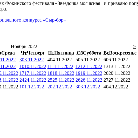
ах Фокинского фестиваля «Звездочка моя ясная» и призвано по
ера.
онального конкурса «Сыр-бор»
Ноябрь 2022
>
р
Среда
Чт
Четверг
Пт
Пятница
Сб
Суббота
Вс
Воскресенье
.11.2022
3
03.11.2022
4
04.11.2022
5
05.11.2022
6
06.11.2022
.11.2022
10
10.11.2022
11
11.11.2022
12
12.11.2022
13
13.11.2022
6.11.2022
17
17.11.2022
18
18.11.2022
19
19.11.2022
20
20.11.2022
3.11.2022
24
24.11.2022
25
25.11.2022
26
26.11.2022
27
27.11.2022
0.11.2022
1
01.12.2022
2
02.12.2022
3
03.12.2022
4
04.12.2022