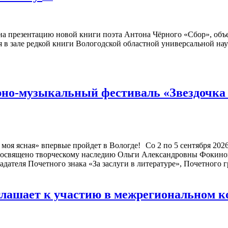
а презентацию новой книги поэта Антона Чёрного «Сбор», объ
я в зале редкой книги Вологодской областной универсальной нау
но-музыкальный фестиваль «Звездочка м
Со 2 по 5 сентября 20
посвящено творческому наследию Ольги Александровны Фокиной
адателя Почетного знака «За заслуги в литературе», Почетного
глашает к участию в межрегиональном 