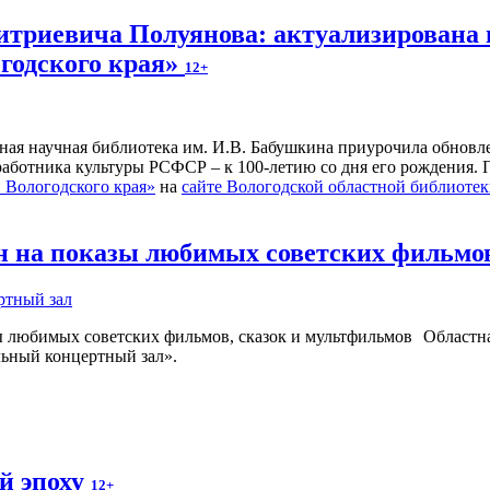
итриевича Полуянова: актуализирована 
годского края»
12+
ьная научная библиотека им. И.В. Бабушкина приурочила обнов
 работника культуры РСФСР – к 100‑летию со дня его рождения.
Вологодского края»
на
сайте Вологодской областной библиоте
 на показы любимых советских фильмов
ртный зал
Областна
льный концертный зал».
й эпоху
12+