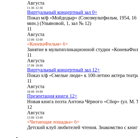
Августа
11:30
-
12:30
Виртуальный концертный зал 0+
Показ м/ф «Мойдодыр» (Союзмультфильм, 1954, 16 
мин.) (Ульяновой, 1, зал № 12)
11
Августа
12:00
-
13:00
«КоневаФильм» 6+
Занятие в мультипликационной студии «КоневаФиль
11
Августа
17:00
-
18:00
Виртуальный концертный зал 12+
Показ х/ф «Смелые люди» к 100-летию актера театра
11
Августа
18:00
-
19:00
Презентация книги 12+
Новая книга поэта Антона Чёрного «Сбор» (ул. М. У
12
Августа
12:00
-
13:00
«Читающая лошадка» 6+
Детский клуб любителей чтения. Знакомство с книг