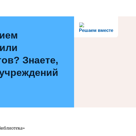
Решаем вместе
нием
 или
ов? Знаете,
 учреждений
библиотека»