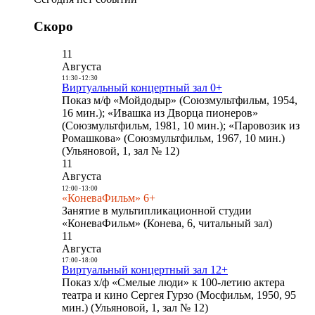
Скоро
11
Августа
11:30
-
12:30
Виртуальный концертный зал 0+
Показ м/ф «Мойдодыр» (Союзмультфильм, 1954,
16 мин.); «Ивашка из Дворца пионеров»
(Союзмультфильм, 1981, 10 мин.); «Паровозик из
Ромашкова» (Союзмультфильм, 1967, 10 мин.)
(Ульяновой, 1, зал № 12)
11
Августа
12:00
-
13:00
«КоневаФильм» 6+
Занятие в мультипликационной студии
«КоневаФильм» (Конева, 6, читальный зал)
11
Августа
17:00
-
18:00
Виртуальный концертный зал 12+
Показ х/ф «Смелые люди» к 100-летию актера
театра и кино Сергея Гурзо (Мосфильм, 1950, 95
мин.) (Ульяновой, 1, зал № 12)