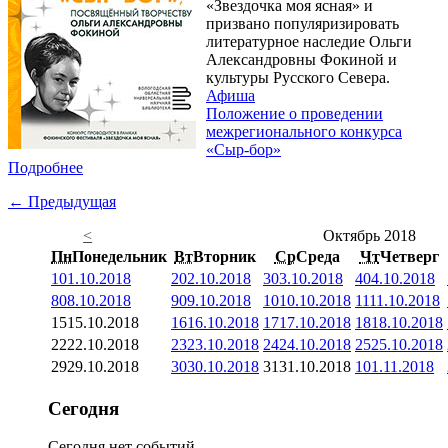
«Звездочка моя ясная» и
призвано популяризировать
литературное наследие Ольги
Александровны Фокиной и
культуры Русского Севера.
Афиша
Положение о проведении
межрегионального конкурса
«Сыр-бор»
Подробнее
← Предыдущая
<
Октябрь 2018
Пн
Понедельник
Вт
Вторник
Ср
Среда
Чт
Четверг
1
01.10.2018
2
02.10.2018
3
03.10.2018
4
04.10.2018
8
08.10.2018
9
09.10.2018
10
10.10.2018
11
11.10.2018
15
15.10.2018
16
16.10.2018
17
17.10.2018
18
18.10.2018
22
22.10.2018
23
23.10.2018
24
24.10.2018
25
25.10.2018
29
29.10.2018
30
30.10.2018
31
31.10.2018
1
01.11.2018
Сегодня
Сегодня нет событий