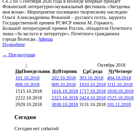
Со 2 по 5 сентября 2026 года в Вологде впервые пройдёт
Фокинский литературно-музыкальный фестиваль «Звездочка
моя ясная». Мероприятие посвящено творческому наследию
Ольги Александровны Фокиной – русского поэта, лауреата
Государственной премии РСФСР имени М. Горького,
Большой литературной премии России, обладателя Почетного
знака «За заслуги в литературе», Почетного гражданина
города Вологды.
Афиша
Подробнее
← Предыдущая
<
Октябрь 2018
Пн
Понедельник
Вт
Вторник
Ср
Среда
Чт
Четверг
1
01.10.2018
2
02.10.2018
3
03.10.2018
4
04.10.2018
8
08.10.2018
9
09.10.2018
10
10.10.2018
11
11.10.2018
15
15.10.2018
16
16.10.2018
17
17.10.2018
18
18.10.2018
22
22.10.2018
23
23.10.2018
24
24.10.2018
25
25.10.2018
29
29.10.2018
30
30.10.2018
31
31.10.2018
1
01.11.2018
Сегодня
Сегодня нет событий