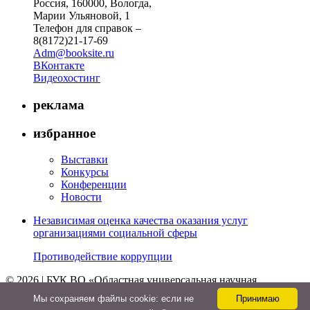
Россия, 160000, Вологда,
Марии Ульяновой, 1
Телефон для справок –
8(8172)21-17-69
Adm@booksite.ru
ВКонтакте
Видеохостинг
реклама
избранное
Выставки
Конкурсы
Конференции
Новости
Независимая оценка качества оказания услуг
организациями социальной сферы
Противодействие коррупции
© 2026 | БУК ВО «Областная универсальная научная
библиотека»
Мы cохраняем файлы cookie: если не
Принимаю
↑