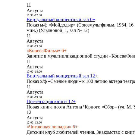
11
Августа
11:30
-
12:30
Виртуальный концертный зал 0+
Показ м/ф «Мойдодыр» (Союзмультфильм, 1954, 16 
мин.) (Ульяновой, 1, зал № 12)
11
Августа
12:00
-
13:00
«КоневаФильм» 6+
Занятие в мультипликационной студии «КоневаФиль
11
Августа
17:00
-
18:00
Виртуальный концертный зал 12+
Показ х/ф «Смелые люди» к 100-летию актера театра
11
Августа
18:00
-
19:00
Презентация книги 12+
Новая книга поэта Антона Чёрного «Сбор» (ул. М. У
12
Августа
12:00
-
13:00
«Читающая лошадка» 6+
Детский клуб любителей чтения. Знакомство с книг