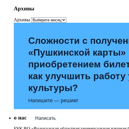
Архивы
Архивы
Сложности с получе
«Пушкинской карты»
приобретением билет
как улучшить работу
культуры?
Напишите — решим!
о нас
Написать
БУК ВО «Вологодская областная универсальная научная 