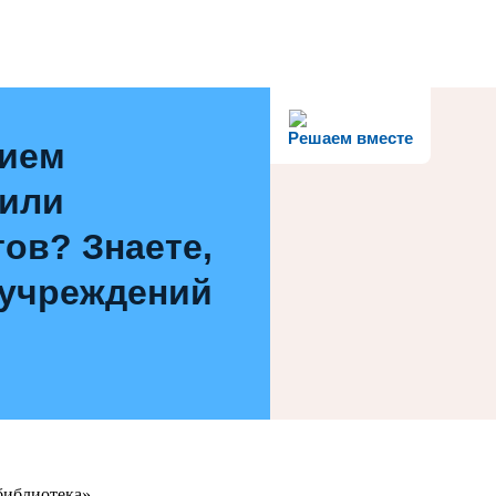
Решаем вместе
нием
 или
ов? Знаете,
 учреждений
библиотека»