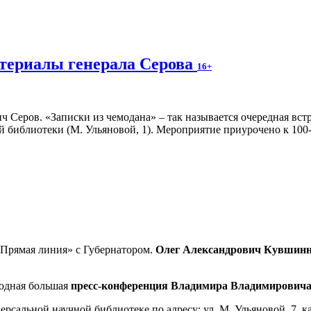
атериалы генерала Серова
16+
 Серов. «Записки из чемодана» – так называется очередная встр
ной библиотеки (М. Ульяновой, 1). Мероприятие приурочено к 10
«Прямая линия» с Губернатором.
Олег Александрович Кувшин
годная большая
пресс-конференция Владимира Владимировича
альной научной библиотеке по адресу: ул. М. Ульяновой, 7, ка