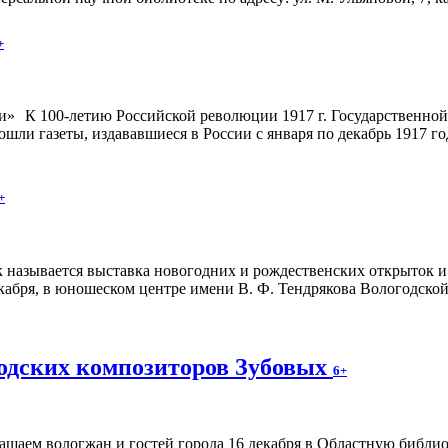
+
К 100-летию Российской революции 1917 г. Государственно
шли газеты, издававшиеся в России с января по декабрь 1917 го
+
ак называется выставка новогодних и рождественских открыток
кабря, в юношеском центре имени В. Ф. Тендрякова Вологодской 
годских композиторов Зубовых
6+
ашаем вологжан и гостей города 16 декабря в Областную библиот