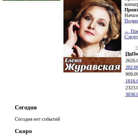
конце
Произ
Начало
Подро
← Пр
След
Пн
По
26
26.
2
02.0
9
09.0
16
16.
23
23.
30
30.
Сегодня
Сегодня нет событий
Скоро