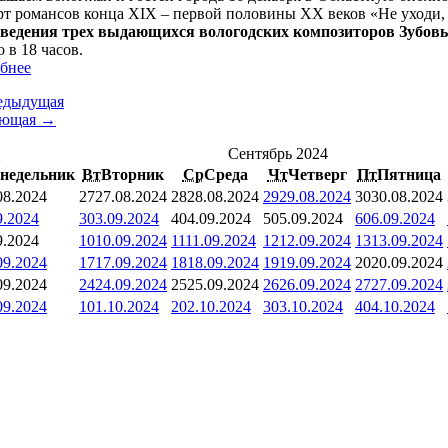
рт романсов конца XIX – первой половины XX веков «Не уходи, 
ведения трех выдающихся вологодских композиторов Зубов
 в 18 часов.
бнее
едыдущая
ующая →
<
Сентябрь 2024
недельник
Вт
Вторник
Ср
Среда
Чт
Четверг
Пт
Пятница
08.2024
27
27.08.2024
28
28.08.2024
29
29.08.2024
30
30.08.2024
9.2024
3
03.09.2024
4
04.09.2024
5
05.09.2024
6
06.09.2024
9.2024
10
10.09.2024
11
11.09.2024
12
12.09.2024
13
13.09.2024
09.2024
17
17.09.2024
18
18.09.2024
19
19.09.2024
20
20.09.2024
09.2024
24
24.09.2024
25
25.09.2024
26
26.09.2024
27
27.09.2024
09.2024
1
01.10.2024
2
02.10.2024
3
03.10.2024
4
04.10.2024