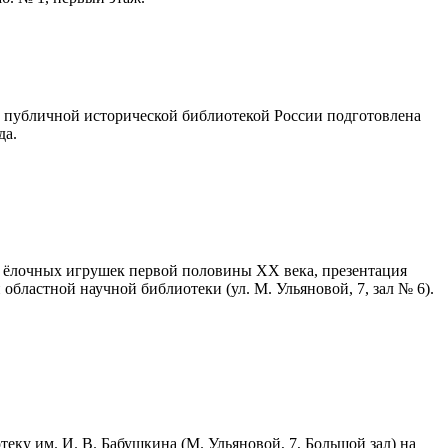
й публичной исторической библиотекой России подготовлена
да.
 и ёлочных игрушек первой половины ХХ века, презентация
областной научной библиотеки (ул. М. Ульяновой, 7, зал № 6).
еку им. И. В. Бабушкина (М. Ульяновой, 7, Большой зал) на