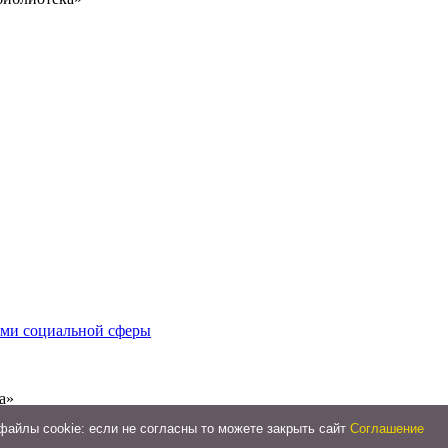
иями социальной сферы
а»
айлы cookie: если не согласны то можете закрыть сайт
Соглашение