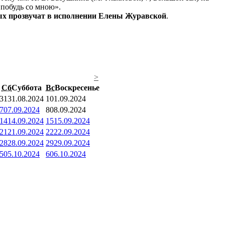
побудь со мною».
ых прозвучат в исполнении Елены Журавской
.
>
Сб
Суббота
Вс
Воскресенье
31
31.08.2024
1
01.09.2024
7
07.09.2024
8
08.09.2024
14
14.09.2024
15
15.09.2024
21
21.09.2024
22
22.09.2024
28
28.09.2024
29
29.09.2024
5
05.10.2024
6
06.10.2024