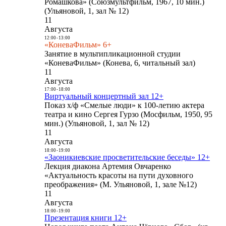
Ромашкова» (Союзмультфильм, 1967, 10 мин.)
(Ульяновой, 1, зал № 12)
11
Августа
12:00
-
13:00
«КоневаФильм» 6+
Занятие в мультипликационной студии
«КоневаФильм» (Конева, 6, читальный зал)
11
Августа
17:00
-
18:00
Виртуальный концертный зал 12+
Показ х/ф «Смелые люди» к 100-летию актера
театра и кино Сергея Гурзо (Мосфильм, 1950, 95
мин.) (Ульяновой, 1, зал № 12)
11
Августа
18:00
-
19:00
«Заоникиевские просветительские беседы» 12+
Лекция диакона Артемия Овчаренко
«Актуальность красоты на пути духовного
преображения» (М. Ульяновой, 1, зале №12)
11
Августа
18:00
-
19:00
Презентация книги 12+