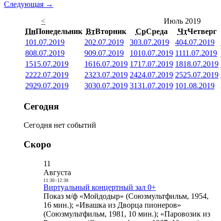
Следующая →
<
Июль 2019
Пн
Понедельник
Вт
Вторник
Ср
Среда
Чт
Четверг
1
01.07.2019
2
02.07.2019
3
03.07.2019
4
04.07.2019
8
08.07.2019
9
09.07.2019
10
10.07.2019
11
11.07.2019
15
15.07.2019
16
16.07.2019
17
17.07.2019
18
18.07.2019
22
22.07.2019
23
23.07.2019
24
24.07.2019
25
25.07.2019
29
29.07.2019
30
30.07.2019
31
31.07.2019
1
01.08.2019
Сегодня
Сегодня нет событий
Скоро
11
Августа
11:30
-
12:30
Виртуальный концертный зал 0+
Показ м/ф «Мойдодыр» (Союзмультфильм, 1954,
16 мин.); «Ивашка из Дворца пионеров»
(Союзмультфильм, 1981, 10 мин.); «Паровозик из