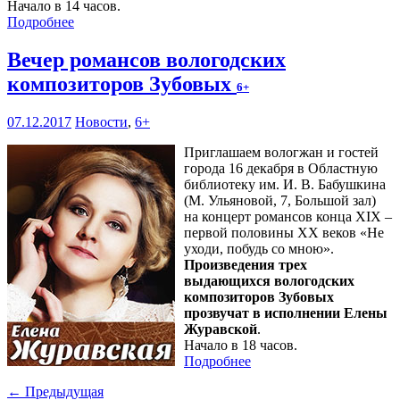
Начало в 14 часов.
Подробнее
Вечер романсов вологодских
композиторов Зубовых
6+
07.12.2017
Новости
,
6+
Приглашаем вологжан и гостей
города 16 декабря в Областную
библиотеку им. И. В. Бабушкина
(М. Ульяновой, 7, Большой зал)
на концерт романсов конца XIX –
первой половины XX веков «Не
уходи, побудь со мною».
Произведения трех
выдающихся вологодских
композиторов Зубовых
прозвучат в исполнении Елены
Журавской
.
Начало в 18 часов.
Подробнее
← Предыдущая