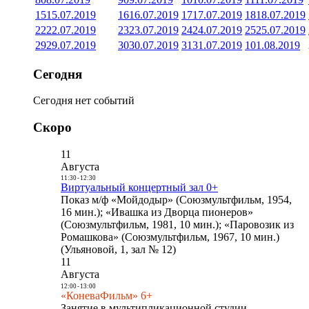
15
15.07.2019
16
16.07.2019
17
17.07.2019
18
18.07.2019
22
22.07.2019
23
23.07.2019
24
24.07.2019
25
25.07.2019
29
29.07.2019
30
30.07.2019
31
31.07.2019
1
01.08.2019
Сегодня
Сегодня нет событий
Скоро
11
Августа
11:30
-
12:30
Виртуальный концертный зал 0+
Показ м/ф «Мойдодыр» (Союзмультфильм, 1954,
16 мин.); «Ивашка из Дворца пионеров»
(Союзмультфильм, 1981, 10 мин.); «Паровозик из
Ромашкова» (Союзмультфильм, 1967, 10 мин.)
(Ульяновой, 1, зал № 12)
11
Августа
12:00
-
13:00
«КоневаФильм» 6+
Занятие в мультипликационной студии