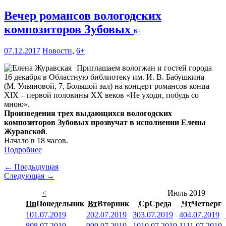
Вечер романсов вологодских
композиторов Зубовых
6+
07.12.2017
Новости
,
6+
Приглашаем вологжан и гостей города
16 декабря в Областную библиотеку им. И. В. Бабушкина
(М. Ульяновой, 7, Большой зал) на концерт романсов конца
XIX – первой половины XX веков «Не уходи, побудь со
мною».
Произведения трех выдающихся вологодских
композиторов Зубовых прозвучат в исполнении Елены
Журавской
.
Начало в 18 часов.
Подробнее
← Предыдущая
Следующая →
<
Июль 2019
Пн
Понедельник
Вт
Вторник
Ср
Среда
Чт
Четверг
1
01.07.2019
2
02.07.2019
3
03.07.2019
4
04.07.2019
8
08.07.2019
9
09.07.2019
10
10.07.2019
11
11.07.2019