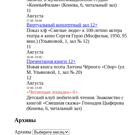
«КоневаФильм» (Конева, 6, читальный зал)
11
Августа
17:00
-
18:00
Виртуальный концертный зал 12+
Показ х/ф «Смелые люди» к 100-летию актера
театра и кино Сергея Гурзо (Мосфильм, 1950, 95
мин.) (Ульяновой, 1, зал № 12)
11
Августа
18:00
-
19:00
Презентация книги 12+
Новая книга поэта Антона Чёрного «Сбор» (ул.
М. Ульяновой, 1, зал № 20)
12
Августа
12:00
-
13:00
«Читающая лошадка» 6+
Детский клуб любителей чтения. Знакомство с
книгой «Смешная сказка» Геннадия Цыферова
(Конева, 6, читальный зал)
Архивы
Архивы