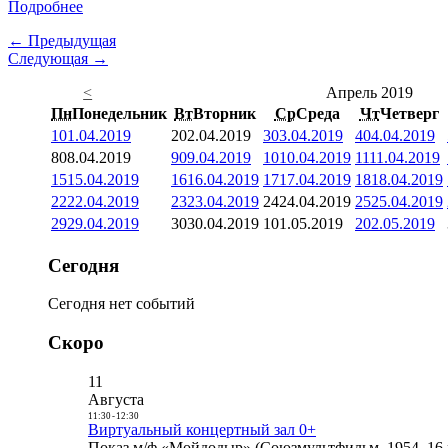
Подробнее
← Предыдущая
Следующая →
<
Апрель 2019
Пн
Понедельник
Вт
Вторник
Ср
Среда
Чт
Четверг
1
01.04.2019
2
02.04.2019
3
03.04.2019
4
04.04.2019
8
08.04.2019
9
09.04.2019
10
10.04.2019
11
11.04.2019
15
15.04.2019
16
16.04.2019
17
17.04.2019
18
18.04.2019
22
22.04.2019
23
23.04.2019
24
24.04.2019
25
25.04.2019
29
29.04.2019
30
30.04.2019
1
01.05.2019
2
02.05.2019
Сегодня
Сегодня нет событий
Скоро
11
Августа
11:30
-
12:30
Виртуальный концертный зал 0+
Показ м/ф «Мойдодыр» (Союзмультфильм, 1954, 16 