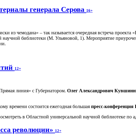
атериалы генерала Серова
16+
ки из чемодана» – так называется очередная встреча проекта «В
й научной библиотеки (М. Ульяновой, 1). Мероприятие приуроче
ии.
ятий
12+
Прямая линия» с Губернатором.
Олег Александрович Кувшинн
ому времени состоится ежегодная большая
пресс-конференция
мотреть в Областной универсальной научной библиотеке по адре
есса революции»
12+