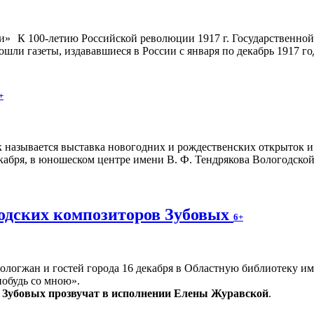
К 100-летию Российской революции 1917 г. Государственно
шли газеты, издававшиеся в России с января по декабрь 1917 го
+
ак называется выставка новогодних и рождественских открыток
кабря, в юношеском центре имени В. Ф. Тендрякова Вологодской 
годских композиторов Зубовых
6+
логжан и гостей города 16 декабря в Областную библиотеку им.
побудь со мною».
 Зубовых прозвучат в исполнении Елены Журавской
.