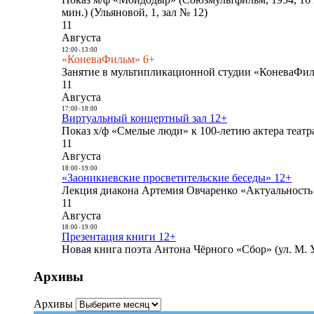
мин.) (Ульяновой, 1, зал № 12)
11
Августа
12:00
-
13:00
«КоневаФильм» 6+
Занятие в мультипликационной студии «КоневаФиль
11
Августа
17:00
-
18:00
Виртуальный концертный зал 12+
Показ х/ф «Смелые люди» к 100-летию актера театра
11
Августа
18:00
-
19:00
«Заоникиевские просветительские беседы» 12+
Лекция диакона Артемия Овчаренко «Актуальность 
11
Августа
18:00
-
19:00
Презентация книги 12+
Новая книга поэта Антона Чёрного «Сбор» (ул. М. У
Архивы
Архивы