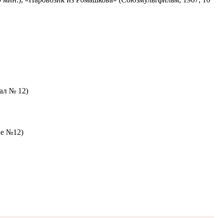
зал № 12)
ле №12)