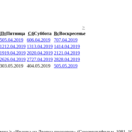
>
Пт
Пятница
Сб
Суббота
Вс
Воскресенье
5
05.04.2019
6
06.04.2019
7
07.04.2019
12
12.04.2019
13
13.04.2019
14
14.04.2019
19
19.04.2019
20
20.04.2019
21
21.04.2019
26
26.04.2019
27
27.04.2019
28
28.04.2019
3
03.05.2019
4
04.05.2019
5
05.05.2019
мин.); «Ивашка из Дворца пионеров» (Союзмультфильм, 1981, 10