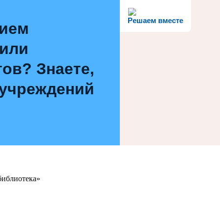
Решаем вместе
нием
 или
ов? Знаете,
 учреждений
библиотека»