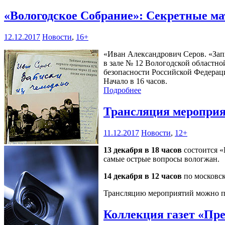
«Вологодское Собрание»: Секретные м
12.12.2017
Новости
,
16+
«Иван Александрович Серов. «Запис
в зале № 12 Вологодской областно
безопасности Российской Федерац
Начало в 16 часов.
Подробнее
Трансляция меропри
11.12.2017
Новости
,
12+
13 декабря в 18 часов
состоится «
самые острые вопросы вологжан.
14 декабря в 12 часов
по московск
Трансляцию мероприятий можно пос
Коллекция газет «Пр