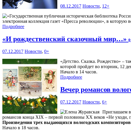
08.12.2017
Новости
,
12+
электронная коллекция газет «Пресса революции», в которую во
Подробнее
«И рождественский сказочный мир…»
0
07.12.2017
Новости
,
0+
«Детство. Сказка. Рождество» – т
которой пройдет во вторник, 12 де
Начало в 14 часов.
Подробнее
Вечер романсов воло
07.12.2017
Новости
,
6+
Приглашаем во
романсов конца XIX – первой половины XX веков «Не уходи, 
Произведения трех выдающихся вологодских композиторов
Начало в 18 часов.