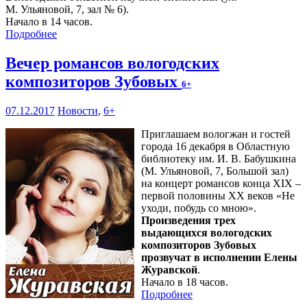
М. Ульяновой, 7, зал № 6).
Начало в 14 часов.
Подробнее
Вечер романсов вологодских
композиторов Зубовых
6+
07.12.2017
Новости
,
6+
Приглашаем вологжан и гостей
города 16 декабря в Областную
библиотеку им. И. В. Бабушкина
(М. Ульяновой, 7, Большой зал)
на концерт романсов конца XIX –
первой половины XX веков «Не
уходи, побудь со мною».
Произведения трех
выдающихся вологодских
композиторов Зубовых
прозвучат в исполнении Елены
Журавской
.
Начало в 18 часов.
Подробнее