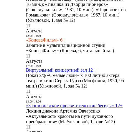
16 мин.); «Ивашка из Дворца пионеров»
(Союзмультфильм, 1981, 10 мин.); «Паровозик из
Ромашкова» (Союзмультфильм, 1967, 10 мин.)
(Ульяновой, 1, зал № 12)
11
Августа
12:00
-
13:00
«КоневаФильм» 6+
Занятие в мультипликационной студии
«КоневаФильм» (Конева, 6, читальный зал)
11
Августа
17:00
-
18:00
Виртуальный концертный зал 12+
Показ х/ф «Смелые люди» к 100-летию актера
театра и кино Сергея Гурзо (Мосфильм, 1950, 95
мин.) (Ульяновой, 1, зал № 12)
11
Августа
18:00
-
19:00
«Заоникиевские просветительские беседы» 12+
Лекция диакона Артемия Овчаренко
«Актуальность красоты на пути духовного
преображения» (М. Ульяновой, 1, зале №12)
11