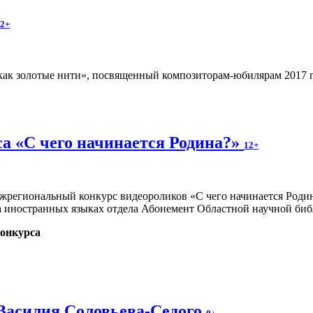
2+
ак золотые нити», посвященный композиторам-юбилярам 2017 год
а «С чего начинается Родина?»
12+
Межрегиональный конкурс видеороликов «С чего начинается Род
на иностранных языках отдела Абонемент Областной научной биб
онкурса
 Василия Соловьева-Седого