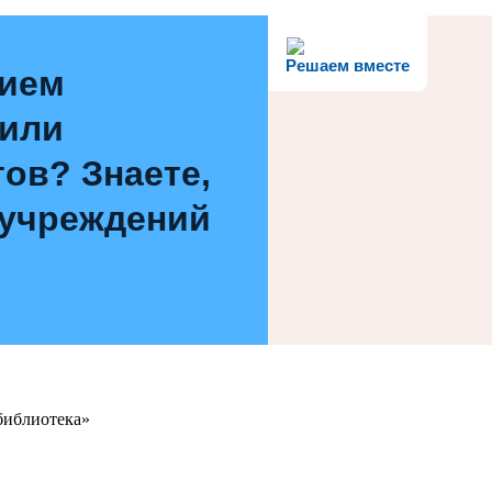
Решаем вместе
нием
 или
ов? Знаете,
 учреждений
библиотека»