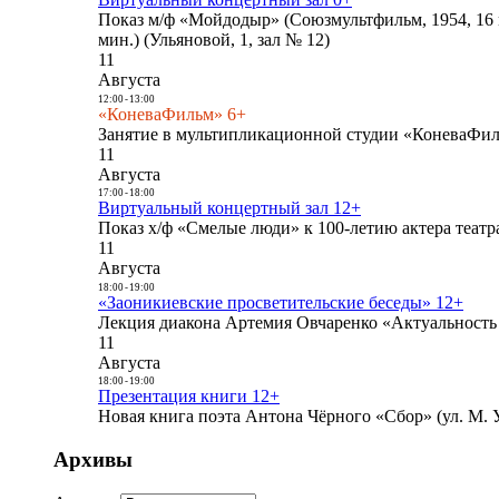
Показ м/ф «Мойдодыр» (Союзмультфильм, 1954, 16 
мин.) (Ульяновой, 1, зал № 12)
11
Августа
12:00
-
13:00
«КоневаФильм» 6+
Занятие в мультипликационной студии «КоневаФиль
11
Августа
17:00
-
18:00
Виртуальный концертный зал 12+
Показ х/ф «Смелые люди» к 100-летию актера театра
11
Августа
18:00
-
19:00
«Заоникиевские просветительские беседы» 12+
Лекция диакона Артемия Овчаренко «Актуальность 
11
Августа
18:00
-
19:00
Презентация книги 12+
Новая книга поэта Антона Чёрного «Сбор» (ул. М. У
Архивы