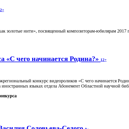
2+
ак золотые нити», посвященный композиторам-юбилярам 2017 год
а «С чего начинается Родина?»
12+
Межрегиональный конкурс видеороликов «С чего начинается Род
на иностранных языках отдела Абонемент Областной научной биб
онкурса
 Василия Соловьева-Седого