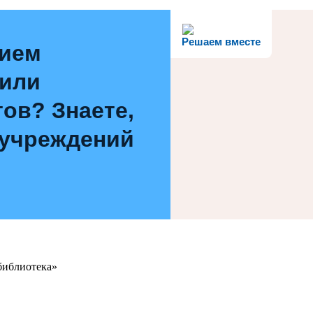
Решаем вместе
нием
 или
ов? Знаете,
 учреждений
библиотека»