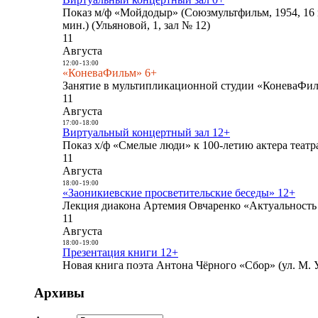
Показ м/ф «Мойдодыр» (Союзмультфильм, 1954, 16 
мин.) (Ульяновой, 1, зал № 12)
11
Августа
12:00
-
13:00
«КоневаФильм» 6+
Занятие в мультипликационной студии «КоневаФиль
11
Августа
17:00
-
18:00
Виртуальный концертный зал 12+
Показ х/ф «Смелые люди» к 100-летию актера театра
11
Августа
18:00
-
19:00
«Заоникиевские просветительские беседы» 12+
Лекция диакона Артемия Овчаренко «Актуальность 
11
Августа
18:00
-
19:00
Презентация книги 12+
Новая книга поэта Антона Чёрного «Сбор» (ул. М. У
Архивы