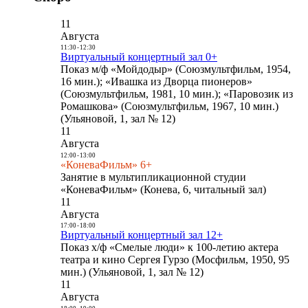
11
Августа
11:30
-
12:30
Виртуальный концертный зал 0+
Показ м/ф «Мойдодыр» (Союзмультфильм, 1954,
16 мин.); «Ивашка из Дворца пионеров»
(Союзмультфильм, 1981, 10 мин.); «Паровозик из
Ромашкова» (Союзмультфильм, 1967, 10 мин.)
(Ульяновой, 1, зал № 12)
11
Августа
12:00
-
13:00
«КоневаФильм» 6+
Занятие в мультипликационной студии
«КоневаФильм» (Конева, 6, читальный зал)
11
Августа
17:00
-
18:00
Виртуальный концертный зал 12+
Показ х/ф «Смелые люди» к 100-летию актера
театра и кино Сергея Гурзо (Мосфильм, 1950, 95
мин.) (Ульяновой, 1, зал № 12)
11
Августа