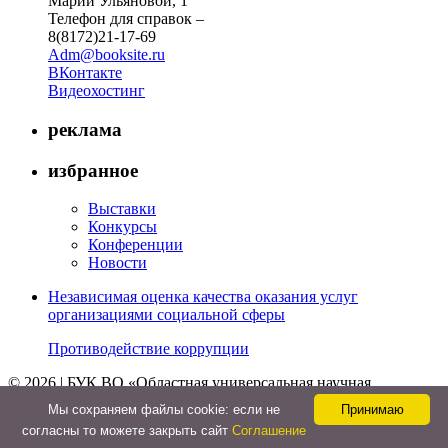
Марии Ульяновой, 1
Телефон для справок –
8(8172)21-17-69
Adm@booksite.ru
ВКонтакте
Видеохостинг
реклама
избранное
Выставки
Конкурсы
Конференции
Новости
Независимая оценка качества оказания услуг
организациями социальной сферы
Противодействие коррупции
© 2026 | БУК ВО «Областная универсальная научная
библиотека»
Мы cохраняем файлы cookie: если не
Принимаю
↑
согласны то можете закрыть сайт
Соглашение