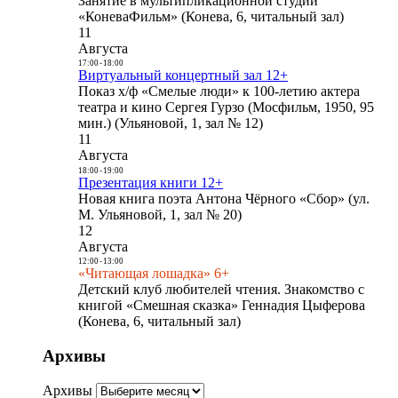
Занятие в мультипликационной студии
«КоневаФильм» (Конева, 6, читальный зал)
11
Августа
17:00
-
18:00
Виртуальный концертный зал 12+
Показ х/ф «Смелые люди» к 100-летию актера
театра и кино Сергея Гурзо (Мосфильм, 1950, 95
мин.) (Ульяновой, 1, зал № 12)
11
Августа
18:00
-
19:00
Презентация книги 12+
Новая книга поэта Антона Чёрного «Сбор» (ул.
М. Ульяновой, 1, зал № 20)
12
Августа
12:00
-
13:00
«Читающая лошадка» 6+
Детский клуб любителей чтения. Знакомство с
книгой «Смешная сказка» Геннадия Цыферова
(Конева, 6, читальный зал)
Архивы
Архивы