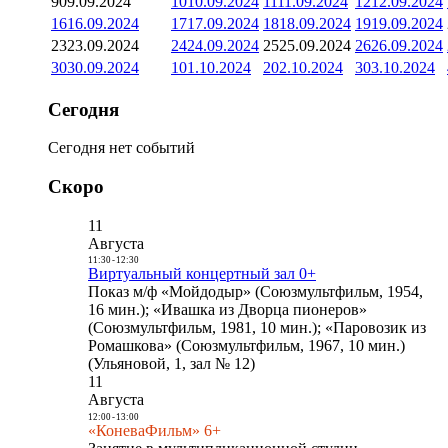
9
09.09.2024
10
10.09.2024
11
11.09.2024
12
12.09.2024
16
16.09.2024
17
17.09.2024
18
18.09.2024
19
19.09.2024
23
23.09.2024
24
24.09.2024
25
25.09.2024
26
26.09.2024
30
30.09.2024
1
01.10.2024
2
02.10.2024
3
03.10.2024
Сегодня
Сегодня нет событий
Скоро
11
Августа
11:30
-
12:30
Виртуальный концертный зал 0+
Показ м/ф «Мойдодыр» (Союзмультфильм, 1954,
16 мин.); «Ивашка из Дворца пионеров»
(Союзмультфильм, 1981, 10 мин.); «Паровозик из
Ромашкова» (Союзмультфильм, 1967, 10 мин.)
(Ульяновой, 1, зал № 12)
11
Августа
12:00
-
13:00
«КоневаФильм» 6+