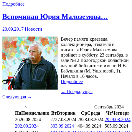
Подробнее
Вспоминая Юрия Малоземова…
20.09.2017
Новости
Вечер памяти краеведа,
коллекционера, издателя и
писателя Юрия Малоземова
пройдет в субботу, 23 сентября, в
зале №12 Вологодской областной
научной библиотеки имени И.В.
Бабушкина (М. Ульяновой, 1).
Начало в 16 часов.
Подробнее
← Предыдущая
Следующая →
<
Сентябрь 2024
Пн
Понедельник
Вт
Вторник
Ср
Среда
Чт
Четверг
26
26.08.2024
27
27.08.2024
28
28.08.2024
29
29.08.2024
2
02.09.2024
3
03.09.2024
4
04.09.2024
5
05.09.2024