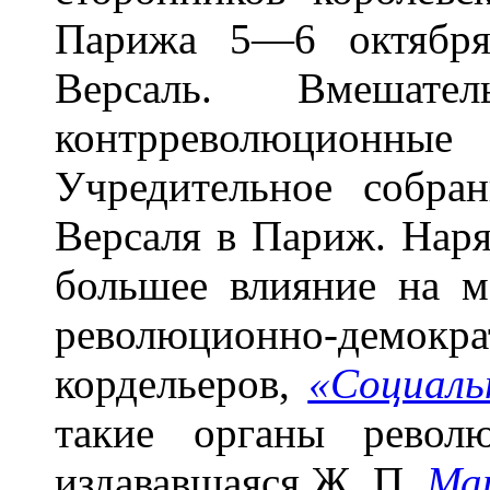
Парижа 5—6 октября
Версаль. Вмешате
контрреволюционн
Учредительное собра
Версаля в Париж. Нар
большее влияние на м
революционно-дем
кордельеров,
«Социаль
такие органы револ
издававшаяся Ж. П.
Ма