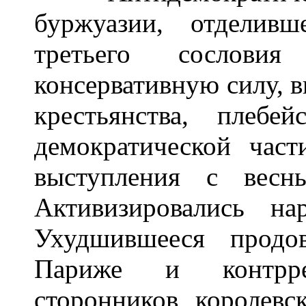
буржуазии, отделив
третьего сослови
консервативную силу, в
крестьянства, плеб
демократической част
выступления с весн
Активизировались н
Ухудшившееся продо
Париже и контрре
сторонников королевс