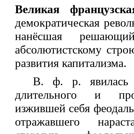
Вел
и
кая франц
у
зск
демократическая рево
нанёсшая решающи
абсолютистскому стро
развития капитализма.
В. ф. р. явилась з
длительного и прог
изжившей себя феодаль
отражавшего нарас