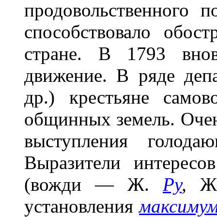
продовольственного п
способствовало обос
стране. В 1793 внов
движение. В ряде деп
др.) крестьяне самов
общинных земель. Оче
выступления голода
Выразители интерес
(вожди — Ж.
Ру
,
Ж
установления
максиму