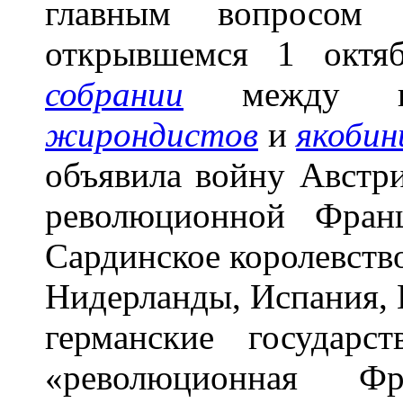
главным вопросом 
открывшемся 1 окт
собрании
между гру
жирондистов
и
якобин
объявила войну Австри
революционной Фран
Сардинское королевств
Нидерланды, Испания, 
германские государ
«революционная Ф