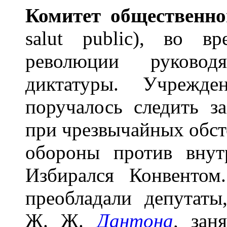
Комит
е
т общ
е
ственно
salut public), во в
революции руковод
диктатуры. Учрежд
поручалось следить з
при чрезвычайных обст
обороны против внут
Избирался Конвентом
преобладали депутаты
Ж. Ж.
Дантона
,
заня