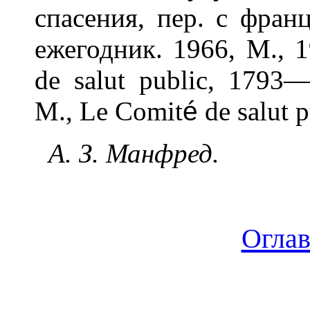
спасения, пер. с фран
ежегодник. 1966, М., 1
de salut public, 1793—
М., Le Comit
é
de salut 
А. З. Манфред.
Огла