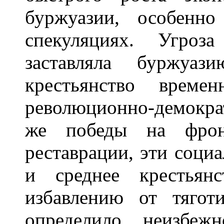
буржуазии, особенно
спекуляциях. Угроз
заставляла буржуаз
крестьянство време
революционно-демокра
же победы на фронт
реставрации, эти социа
и среднее крестьян
избавлению от тяго
определило неизбеж