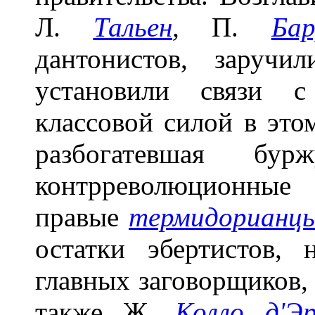
Л.
Тальен
,
П.
Бар
дантонистов, заручи
установили связи с
классовой силой в это
разбогатевшая бур
контрреволюционные 
правые
термидорианц
остатки эбертистов,
главных заговорщиков, 
также Ж.
Колло д'Эр