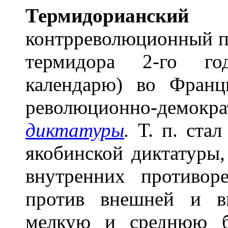
Термидори
а
нск
контрреволюционный пе
термидора 2-го го
календарю) во Фран
революционно-дем
диктатуры
.
Т. п. стал
якобинской диктатуры,
внутренних противор
против внешней и в
мелкую и среднюю б