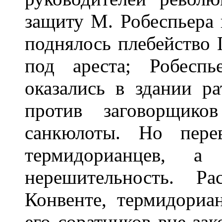
защиту М. Робеспьера 
поднялось плебейство 
под ареста; Робесп
оказались в здании р
против заговорщико
санкюлоты. Но пере
термидорианцев, а 
нерешительность. Р
Конвенте, термидориа
его соратников вне зак