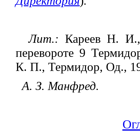
Директория
)
.
Лит.:
Кареев Н. И.
перевороте 9 Термидо
К. П., Термидор, Од., 1
А. З. Манфред.
Ог