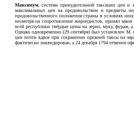
М
а
ксимум
, система принудительной таксации цен и 
максимальных цен на продовольствие и предметы пе
продовольственного положения страны в условиях инос
несмотря на сопротивление жирондистов, принял закон 
всей республики твёрдые цены на зерно, муку, фураж, а
Однако одновременно (29 сентября) был установлен М. 
цен почти вдвое при сохранении прежней таксы на зар
фактически ликвидирован, а 24 декабря 1794 отменен оф