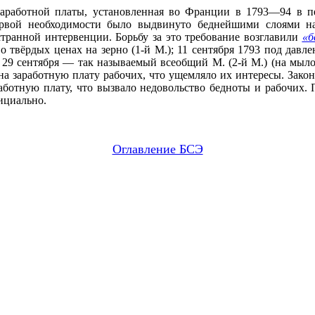
заработной платы, установленная во Франции в 1793—94 в п
рвой необходимости было выдвинуто беднейшими слоями на
транной интервенции. Борьбу за это требование возглавили
«б
о твёрдых ценах на зерно (1-й М.); 11 сентября 1793 под дав
 29 сентября — так называемый всеобщий М. (2-й М.) (на мыло
на заработную плату рабочих, что ущемляло их интересы. Закон
аботную плату, что вызвало недовольство бедноты и рабочих.
ициально.
Оглавление БСЭ