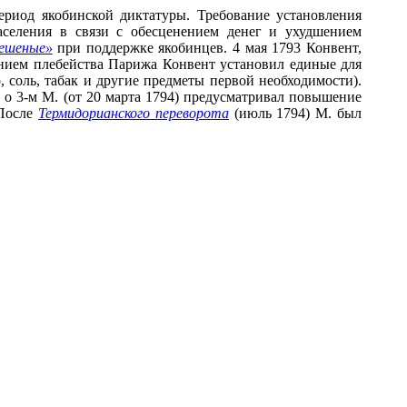
ериод якобинской диктатуры. Требование установления
селения в связи с обесценением денег и ухудшением
ешеные»
при поддержке якобинцев. 4 мая 1793 Конвент,
лением плебейства Парижа Конвент установил единые для
, соль, табак и другие предметы первой необходимости).
 о 3-м М. (от 20 марта 1794) предусматривал повышение
 После
Термидорианского переворота
(июль 1794) М. был