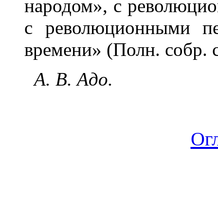
народом», с революци
с революционными пе
времени» (Полн. собр. соч
А. В. Адо.
Ог