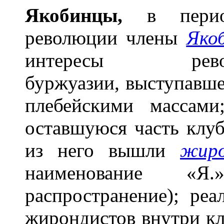
Якоб
и
нцы,
в период
революции члены
Якоб
интересы революц
буржуазии, выступавше
плебейскими массами
оставшуюся часть клуб
из него вышли
жир
наименование «Я
распространение); ре
жирондистов внутри кл