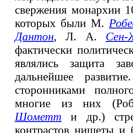
свержения монархии 10
которых были М.
Робе
Дантон
, Л. А.
Сен-
фактически политичес
являлись защита за
дальнейшее развити
сторонниками полного
многие из них (Роб
Шометт
и др.) стре
контрастов нищеты и б