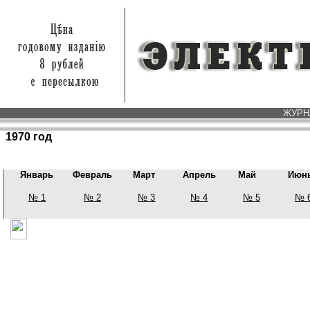
ЖУРНА
1970 год
Январь
Февраль
Март
Апрель
Май
Июн
№ 1
№ 2
№ 3
№ 4
№ 5
№ 