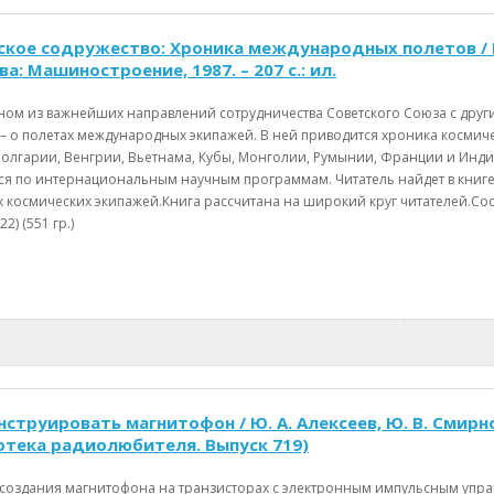
кое содружество: Хроника международных полетов / В. А. 
ва: Машиностроение, 1987. – 207 с.: ил.
дном из важнейших направлений сотрудничества Советского Союза с дру
 – о полетах международных экипажей. В ней приводится хроника космиче
Болгарии, Венгрии, Вьетнама, Кубы, Монголии, Румынии, Франции и Индии
я по интернациональным научным программам. Читатель найдет в книге т
х космических экипажей.Книга рассчитана на широкий круг читателей.Со
2) (551 гр.)
нструировать магнитофон / Ю. А. Алексеев, Ю. В. Смирнов,
иотека радиолюбителя. Выпуск 719)
ть создания магнитофона на транзисторах с электронным импульсным уп