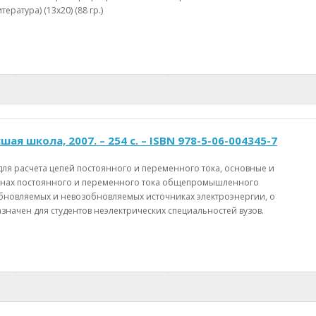
ратура) (13х20) (88 гр.)
я школа, 2007. – 254 с. – ISBN 978-5-06-004345-7
ля расчета цепей постоянного и переменного тока, основные и
ашинах постоянного и переменного тока общепромышленного
бновляемых и невозобновляемых источниках электроэнергии, о
значен для студентов неэлектрических специальностей вузов.