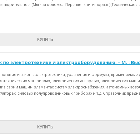
етворительное. (Мягкая обложка. Переплет книги порван)(Техническая лите
КУПИТЬ
к по электротехнике и электрооборудованию. – М. : Высша
 понятия и законы электротехники, уравнения и формулы, применяемые д
тротехнических материалах, электрических аппаратах, электрических м
ие серии машин, элементах систем электроснабжения, автономных возо
уляторах, силовых полупроводниковых приборах и т.д. Справочник предна
КУПИТЬ