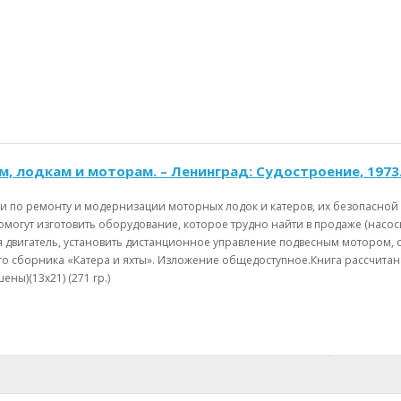
, лодкам и моторам. – Ленинград: Судостроение, 1973. –
 по ремонту и модернизации моторных лодок и катеров, их безопасной э
могут изготовить оборудование, которое трудно найти в продаже (насосы, 
двигатель, установить дистанционное управление подвесным мотором, сд
о сборника «Катера и яхты». Изложение общедоступное.Книга рассчитан
ны)(13х21) (271 гр.)