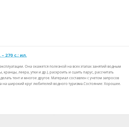
 270 с.: ил.
ксплуатации. Она окажется полезной на всех этапах занятий водным
кранцы, леера, утки и др.), раскроить и сшить парус, рассчитать
елать тент и многое другое. Материал составлен с учетом запросов
а на широкий круг любителей водного туризма.Состояние: Хорошее.