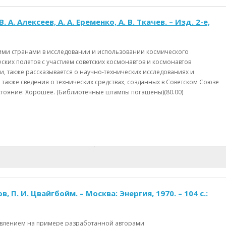
Алексеев, А. А. Еременко, А. В. Ткачев. – Изд. 2-е,
гими странами в исследовании и использовании космического
ских полетов с участием советских космонавтов и космонавтов
, также рассказывается о научно-технических исследованиях и
акже сведения о технических средствах, созданных в Советском Союзе
стояние: Хорошее. (Библиотечные штампы погашены)(80.00)
 П. И. Цвайгбойм. – Москва: Энергия, 1970. – 104 с.:
равлением на примере разработанной авторами