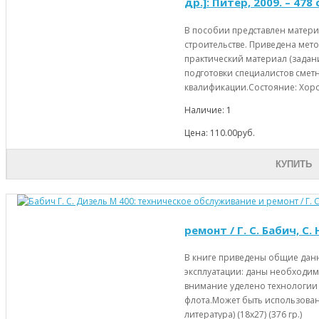
др.]: Питер, 2009. – 478
В пособии представлен матери
строительстве. Приведена мет
практический материал (задан
подготовки специалистов смет
квалификации.Состояние: Хорош
Наличие: 1
Цена: 110.00руб.
КУПИТЬ
ремонт / Г. С. Бабич, С.
В книге приведены общие данн
эксплуатации: даны необходимы
внимание уделено технологии
флота.Может быть использован
литература) (18х27) (376 гр.)