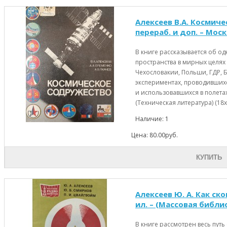
Алексеев В.А. Космичес
перераб. и доп. – Моск
В книге рассказывается об о
пространства в мирных целях
Чехословакии, Польши, ГДР, 
экспериментах, проводившихс
и использовавшихся в полета
(Техническая литература) (18х2
Наличие: 1
Цена: 80.00руб.
КУПИТЬ
Алексеев Ю. А. Как ско
ил. – (Массовая библ
В книге рассмотрен весь пу