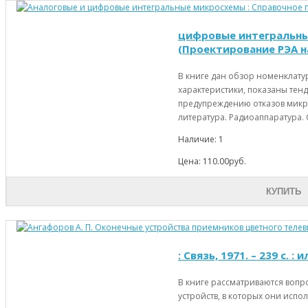
цифровые интегральные м
(Проектирование РЭА н
В книге дан обзор номенклат
характеристики, показаны те
предупреждению отказов микро
литература. Радиоаппаратура. С
Наличие: 1
Цена: 110.00руб.
КУПИТЬ
: Связь, 1971. – 239 с. : и
В книге рассматриваются вопр
устройств, в которых они испо