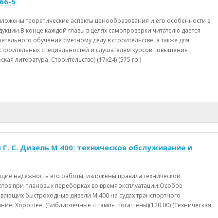
166-5
изложены теоретические аспекты ценообразования и его особенности в
укции.В конце каждой главы в целях самопроверки читателю дается
тельного обучения сметному делу в строительстве, а также для
 строительных специальностей и слушателям курсов повышения
я литература. Строительство) (17х24) (575 гр.)
 Г. С. Дизель М 400: техническое обслуживание и
ющие надежность его работы; изложены правила технической
гатов при плановых переборках во время эксплуатации.Особое
вающих быстроходные дизели М 400 на судах транспортного
ние: Хорошее. (Библиотечные штампы погашены)(120.00) (Техническая