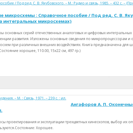
икросхемы : Справочное пособие / Под ред. С. В. Якубовс
а интегральных микросхемах)
уры основных серий отечественных аналоговых и цифровых интегральных
нденции развития. Изложены основные сведения по микропроцессорам и
схем при различных внешних воздействиях. Книга предназначена для ш
остояние хорошее, 110.00, 15х22 см, 497 гр.)
Ангафоров А. П. Оконечны
л.
осы проектирования и эксплуатации трехцветных кинескопов, выбор их 
льзуются.Состояние: Хорошее.