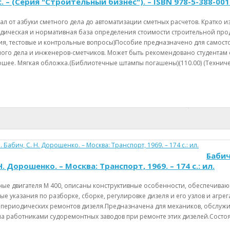
 с. – (Серия "Строительный бизнес"). – ISBN 978-5-388-00
ал от азбуки сметного дела до автоматизации сметных расчетов. Кратко 
одическая и нормативная база определения стоимости строительной прод
ия, тестовые и контрольные вопросы)Пособие предназначено для самостоя
ного дела и инженеров-сметчиков. Может быть рекомендовано студентам
ее. Мягкая обложка.(Библиотечные штампы погашены)(110.00) (Техническа
Бабич
 Н. Дорошенко. – Москва: Транспорт, 1969. – 174 с.: ил.
ые двигателя М 400, описаны конструктивные особенности, обеспечива
е указания по разборке, сборке, регулировке дизеля и его узлов и агре
 периодических ремонтов дизеля.Предназначена для механиков, обслужи
а работниками судоремонтных заводов при ремонте этих дизелей.Состоя