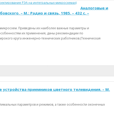
Аналоговые и
кого. – М.: Радио и связь, 1985. – 432 с. –
 микросхем. Приведены их наиболее важные параметры и
 особенностям их применения, даны рекомендации по
ирокого круга инженерно-технических работников.(Техническая
е устройства приемников цветного телевидения. – М.
оптимальных параметров и режимов, а также особенности оконечных