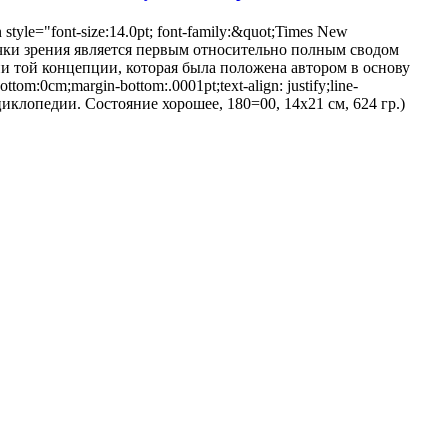
 style="font-size:14.0pt; font-family:&quot;Times New
точки зрения является первым относительно полным сводом
и той концепции, которая была положена автором в основу
m:0cm;margin-bottom:.0001pt;text-align: justify;line-
нциклопедии. Состояние хорошее, 180=00, 14х21 см, 624 гр.)