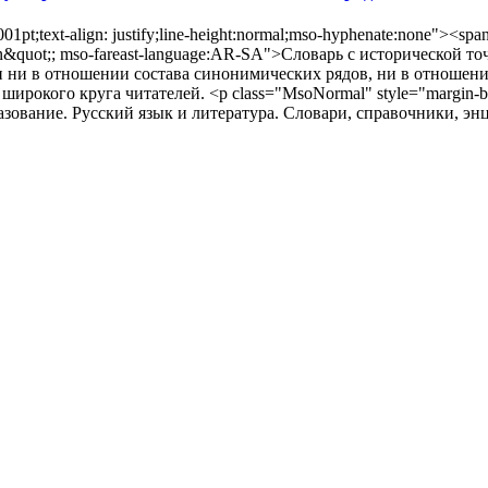
pt;text-align: justify;line-height:normal;mso-hyphenate:none"><span
man&quot;; mso-fareast-language:AR-SA">Словарь с исторической 
ти ни в отношении состава синонимических рядов, ни в отношени
ирокого круга читателей. <p class="MsoNormal" style="margin-botto
образование. Русский язык и литература. Словари, справочники, э