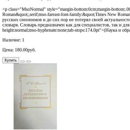
<p class="MsoNormal" style="margin-bottom:0cm;margin-bottom:.0001
Roman&quot;,serif;mso-fareast-font-family:&quot;Times New Ro
русских синонимов и до сих пор не потерял своей актуальнос
словаря. Словарь предназначен как для специалистов, так и для ш
height:normal;mso-hyphenate:none;tab-stops:174.0pt">(Наука и 
Наличие: 1
Цена: 180.00руб.
Купить