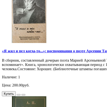
«Я жил и пел когда-то...»: воспоминания о поэте Арсении Тар
В сборник, составленный дочерью поэта Марией Арсеньевной Т
вспоминает». Книга, хронологически охватывающая период с 19
человека.Состояние: Хорошее. (Библиотечные штампы погаше
Наличие: 1
Цена: 200.00руб.
Купить