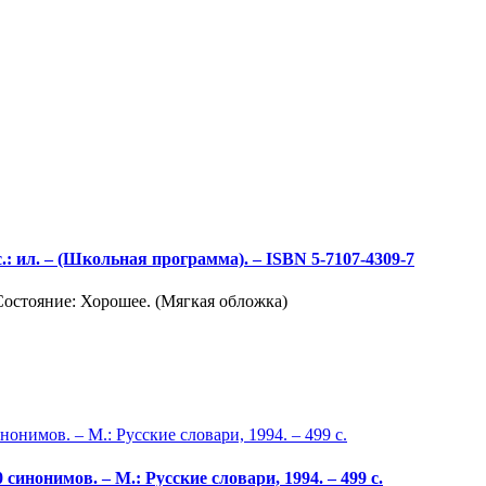
 с.: ил. – (Школьная программа). – ISBN 5-7107-4309-7
Состояние: Хорошее. (Мягкая обложка)
нонимов. – М.: Русские словари, 1994. – 499 с.