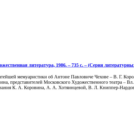
ожественная литература, 1986. – 735 с. – (Серия литературн
ейшей мемуаристики об Антоне Павловиче Чехове – В. Г. Короле
ина, представителей Московского Художественного театра – Вл.
ния К. А. Коровина, А. А. Хотяинцевой, В. Л. Книппер-Нардова