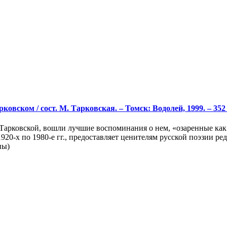
ковском / сост. М. Тарковская. – Томск: Водолей, 1999. – 352 
арковской, вошли лучшие воспоминания о нем, «озаренные как б
20-х по 1980-е гг., предоставляет ценителям русской поэзии р
ны)