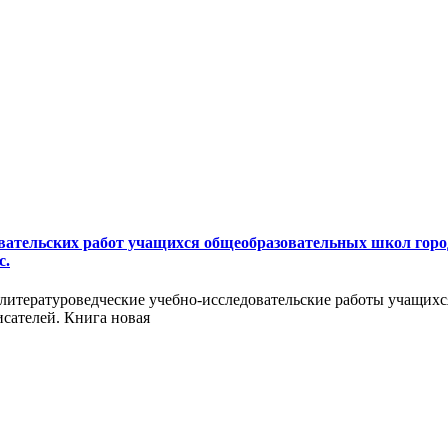
довательских работ учащихся общеобразовательных школ город
с.
литературоведческие учебно-исследовательские работы учащихс
сателей. Книга новая