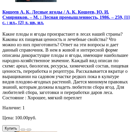
Кощеев А. К. Лесные ягоды / А. К. Кощеев, Ю. И.
Смирняков. – М. : Лесная промышленность, 1986. – 259, [1]
с. : ил., [2] л. цв. ил.
Какие плоды и ягоды произрастают в лесах нашей страны?
Каковы их пищевая ценность и лечебные свойства? Что
можно из них приготовить? Ответ на эти вопросы и дает
данный справочник. В нем в живой и интересной форме
описаны дикорастущие плоды и ягоды, имеющие наибольшее
народно-хозяйственное значение. Каждый вид описан по
схеме: ареал, биология, ресурсы, химический состав, пищевая
ценность, переработка и рецептура. Рассказывается вкратце о
выращивании на садовом участке редких пока в культуре
видов плодово-ягодных растений. Дается минимум правовых
знаний, которым должны владеть любители сбора ягод. Для
любителей сбора, заготовки и переработки даров леса.
Состояние : Хорошее, мягкий переплет
Наличие: 1
Цена: 100.00руб.
Купить