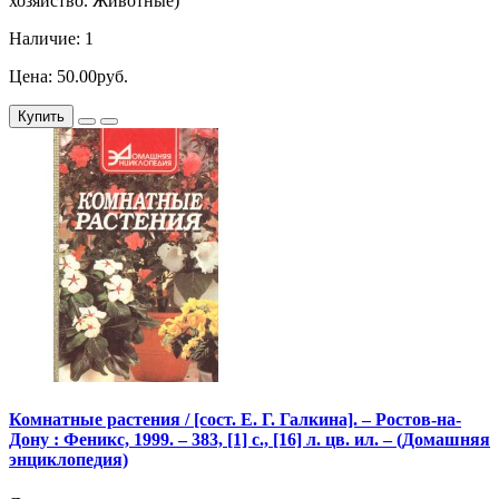
хозяйство. Животные)
Наличие: 1
Цена: 50.00руб.
Купить
Комнатные растения / [сост. Е. Г. Галкина]. – Ростов-на-
Дону : Феникс, 1999. – 383, [1] с., [16] л. цв. ил. – (Домашняя
энциклопедия)