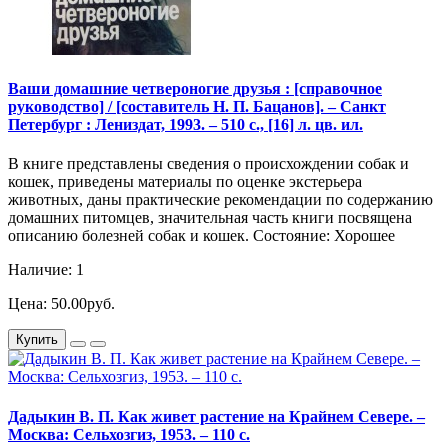
Ваши домашние четвероногие друзья : [справочное
руководство] / [составитель Н. П. Бацанов]. – Санкт
Петербург : Лениздат, 1993. – 510 с., [16] л. цв. ил.
В книге представлены сведения о происхождении собак и
кошек, приведены материалы по оценке экстерьера
животных, даны практические рекомендации по содержанию
домашних питомцев, значительная часть книги посвящена
описанию болезней собак и кошек. Состояние: Хорошее
Наличие: 1
Цена: 50.00руб.
Купить
Дадыкин В. П. Как живет растение на Крайнем Севере. –
Москва: Сельхозгиз, 1953. – 110 с.