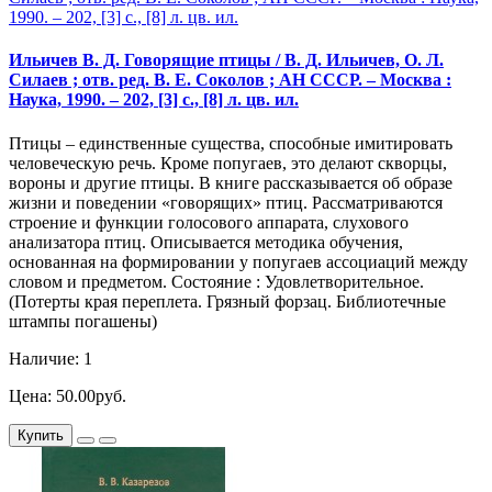
Ильичев В. Д. Говорящие птицы / В. Д. Ильичев, О. Л.
Силаев ; отв. ред. В. Е. Соколов ; АН СССР. – Москва :
Наука, 1990. – 202, [3] с., [8] л. цв. ил.
Птицы – единственные существа, способные имитировать
человеческую речь. Кроме попугаев, это делают скворцы,
вороны и другие птицы. В книге рассказывается об образе
жизни и поведении «говорящих» птиц. Рассматриваются
строение и функции голосового аппарата, слухового
анализатора птиц. Описывается методика обучения,
основанная на формировании у попугаев ассоциаций между
словом и предметом. Состояние : Удовлетворительное.
(Потерты края переплета. Грязный форзац. Библиотечные
штампы погашены)
Наличие: 1
Цена: 50.00руб.
Купить