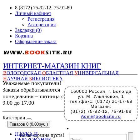
8 (8172) 75-92-12, 75-91-89
Личный кабинет
Регистрация
Авторизация
Закладки (0)
Корзина
Оформление заказа
ИНТЕРНЕТ-МАГАЗИН КНИГ
В
ОЛОГОДСКАЯ
О
БЛАСТНАЯ
У
НИВЕРСАЛЬНАЯ
Н
АУЧНАЯ
Б
ИБЛИОТЕКА
Уважаемые покупатели!
Заказы обрабатываются
160000 Россия, г. Вологда
понедельник – пятница с
ул. М. Ульяновой, 1
тел./факс: (8172) 21-17-69
9.00 до 17.00
Магазин:
(8172) 75-92-12, 75-91-89
Adm@booksite.ru
Категории
Товаров 0 (0.00руб.)
НАУКА И
Ваша корзина пуста!
ОБРАЗОВАНИЕ