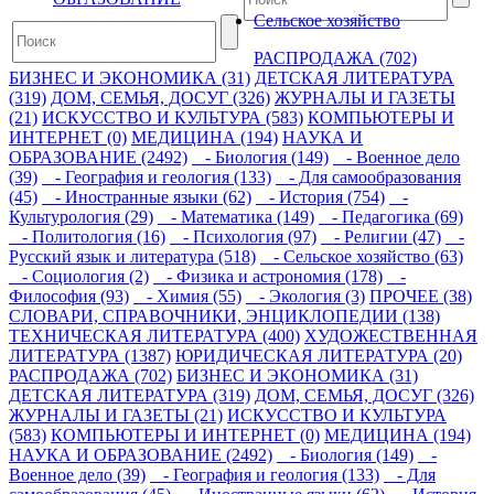
Сельское хозяйство
РАСПРОДАЖА (702)
БИЗНЕС И ЭКОНОМИКА (31)
ДЕТСКАЯ ЛИТЕРАТУРА
(319)
ДОМ, СЕМЬЯ, ДОСУГ (326)
ЖУРНАЛЫ И ГАЗЕТЫ
(21)
ИСКУССТВО И КУЛЬТУРА (583)
КОМПЬЮТЕРЫ И
ИНТЕРНЕТ (0)
МЕДИЦИНА (194)
НАУКА И
ОБРАЗОВАНИЕ (2492)
- Биология (149)
- Военное дело
(39)
- География и геология (133)
- Для самообразования
(45)
- Иностранные языки (62)
- История (754)
-
Культурология (29)
- Математика (149)
- Педагогика (69)
- Политология (16)
- Психология (97)
- Религии (47)
-
Русский язык и литература (518)
- Сельское хозяйство (63)
- Социология (2)
- Физика и астрономия (178)
-
Философия (93)
- Химия (55)
- Экология (3)
ПРОЧЕЕ (38)
СЛОВАРИ, СПРАВОЧНИКИ, ЭНЦИКЛОПЕДИИ (138)
ТЕХНИЧЕСКАЯ ЛИТЕРАТУРА (400)
ХУДОЖЕСТВЕННАЯ
ЛИТЕРАТУРА (1387)
ЮРИДИЧЕСКАЯ ЛИТЕРАТУРА (20)
РАСПРОДАЖА (702)
БИЗНЕС И ЭКОНОМИКА (31)
ДЕТСКАЯ ЛИТЕРАТУРА (319)
ДОМ, СЕМЬЯ, ДОСУГ (326)
ЖУРНАЛЫ И ГАЗЕТЫ (21)
ИСКУССТВО И КУЛЬТУРА
(583)
КОМПЬЮТЕРЫ И ИНТЕРНЕТ (0)
МЕДИЦИНА (194)
НАУКА И ОБРАЗОВАНИЕ (2492)
- Биология (149)
-
Военное дело (39)
- География и геология (133)
- Для