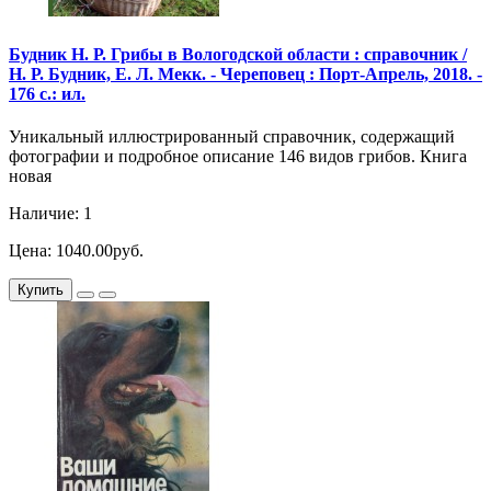
Будник Н. Р. Грибы в Вологодской области : справочник /
Н. Р. Будник, Е. Л. Мекк. - Череповец : Порт-Апрель, 2018. -
176 с.: ил.
Уникальный иллюстрированный справочник, содержащий
фотографии и подробное описание 146 видов грибов. Книга
новая
Наличие: 1
Цена: 1040.00руб.
Купить