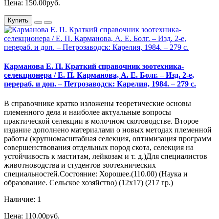
Цена: 150.00руб.
Купить
Карманова Е. П. Краткий справочник зоотехника-
селекционера / Е. П. Карманова, А. Е. Болг. – Изд. 2-е,
перераб. и доп. – Петрозаводск: Карелия, 1984. – 279 с.
В справочнике кратко изложены теоретические основы
племенного дела и наиболее актуальные вопросы
практической селекции в молочном скотоводстве. Второе
издание дополнено материалами о новых методах племенной
работы (крупномасштабная селекция, оптимизация программ
совершенствования отдельных пород скота, селекция на
устойчивость к маститам, лейкозам и т. д.)Для специалистов
животноводства и студентов зоотехнических
специальностей.Состояние: Хорошее.(110.00) (Наука и
образование. Сельское хозяйство) (12х17) (217 гр.)
Наличие: 1
Цена: 110.00руб.