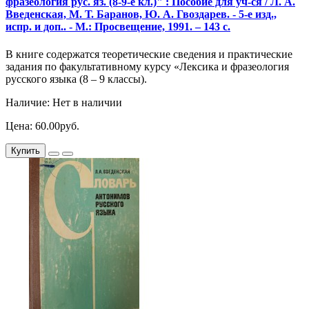
фразеология рус. яз. (8-9-е кл.)" : Пособие для уч-ся / Л. А.
Введенская, М. Т. Баранов, Ю. А. Гвоздарев. - 5-е изд.,
испр. и доп.. - М.: Просвещение, 1991. – 143 с.
В книге содержатся теоретические сведения и практические
задания по факультативному курсу «Лексика и фразеология
русского языка (8 – 9 классы).
Наличие: Нет в наличии
Цена: 60.00руб.
Купить