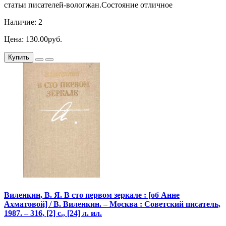
статьи писателей-вологжан.Состояние отличное
Наличие: 2
Цена: 130.00руб.
Купить
Виленкин, В. Я. В сто первом зеркале : [об Анне
Ахматовой] / В. Виленкин. – Москва : Советский писатель,
1987. – 316, [2] с., [24] л. ил.