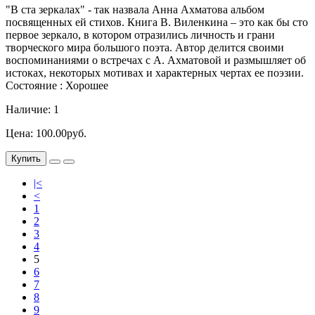
"В ста зеркалах" - так назвала Анна Ахматова альбом
посвященных ей стихов. Книга В. Виленкина – это как бы сто
первое зеркало, в котором отразились личность и грани
творческого мира большого поэта. Автор делится своими
воспоминаниями о встречах с А. Ахматовой и размышляет об
истоках, некоторых мотивах и характерных чертах ее поэзии.
Состояние : Хорошее
Наличие: 1
Цена: 100.00руб.
Купить
|<
<
1
2
3
4
5
6
7
8
9