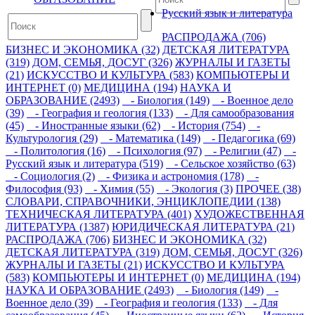
Русский язык и литература
РАСПРОДАЖА (706)
БИЗНЕС И ЭКОНОМИКА (32)
ДЕТСКАЯ ЛИТЕРАТУРА
(319)
ДОМ, СЕМЬЯ, ДОСУГ (326)
ЖУРНАЛЫ И ГАЗЕТЫ
(21)
ИСКУССТВО И КУЛЬТУРА (583)
КОМПЬЮТЕРЫ И
ИНТЕРНЕТ (0)
МЕДИЦИНА (194)
НАУКА И
ОБРАЗОВАНИЕ (2493)
- Биология (149)
- Военное дело
(39)
- География и геология (133)
- Для самообразования
(45)
- Иностранные языки (62)
- История (754)
-
Культурология (29)
- Математика (149)
- Педагогика (69)
- Политология (16)
- Психология (97)
- Религии (47)
-
Русский язык и литература (519)
- Сельское хозяйство (63)
- Социология (2)
- Физика и астрономия (178)
-
Философия (93)
- Химия (55)
- Экология (3)
ПРОЧЕЕ (38)
СЛОВАРИ, СПРАВОЧНИКИ, ЭНЦИКЛОПЕДИИ (138)
ТЕХНИЧЕСКАЯ ЛИТЕРАТУРА (401)
ХУДОЖЕСТВЕННАЯ
ЛИТЕРАТУРА (1387)
ЮРИДИЧЕСКАЯ ЛИТЕРАТУРА (21)
РАСПРОДАЖА (706)
БИЗНЕС И ЭКОНОМИКА (32)
ДЕТСКАЯ ЛИТЕРАТУРА (319)
ДОМ, СЕМЬЯ, ДОСУГ (326)
ЖУРНАЛЫ И ГАЗЕТЫ (21)
ИСКУССТВО И КУЛЬТУРА
(583)
КОМПЬЮТЕРЫ И ИНТЕРНЕТ (0)
МЕДИЦИНА (194)
НАУКА И ОБРАЗОВАНИЕ (2493)
- Биология (149)
-
Военное дело (39)
- География и геология (133)
- Для