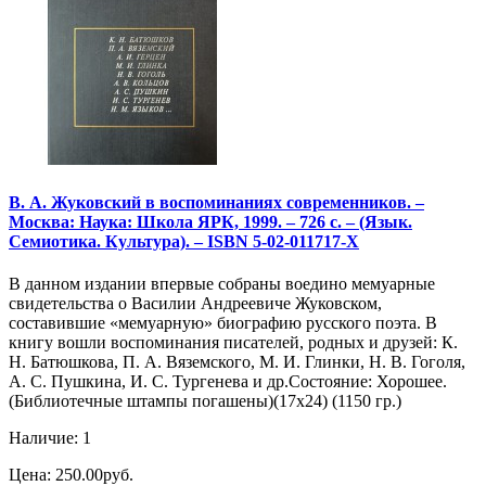
В. А. Жуковский в воспоминаниях современников. –
Москва: Наука: Школа ЯРК, 1999. – 726 с. – (Язык.
Семиотика. Культура). – ISBN 5-02-011717-X
В данном издании впервые собраны воедино мемуарные
свидетельства о Василии Андреевиче Жуковском,
составившие «мемуарную» биографию русского поэта. В
книгу вошли воспоминания писателей, родных и друзей: К.
Н. Батюшкова, П. А. Вяземского, М. И. Глинки, Н. В. Гоголя,
А. С. Пушкина, И. С. Тургенева и др.Состояние: Хорошее.
(Библиотечные штампы погашены)(17х24) (1150 гр.)
Наличие: 1
Цена: 250.00руб.