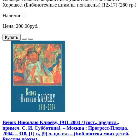
Хорошее. (Библиотечные штампы погашены) (12х17) (260 гр.)
Наличие: 1
Цена: 200.00руб.
Купить
Венок Николаю Клюеву, 1911-2003 / [сост., предисл.,
примеч. С. И. Субботина]. – Москва : Прогресс-Плеяда,
2004. – 318, [1] с., [9] л. цв. ил. – (Библиотека моих детей.
Русские поэты)