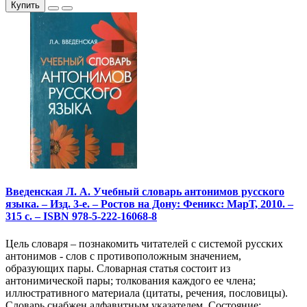
Купить
Введенская Л. А. Учебный словарь антонимов русского
языка. – Изд. 3-е. – Ростов на Дону: Феникс: МарТ, 2010. –
315 с. – ISBN 978-5-222-16068-8
Цель словаря – познакомить читателей с системой русских
антонимов - слов с противоположным значением,
образующих пары. Словарная статья состоит из
антонимической пары; толкования каждого ее члена;
иллюстративного материала (цитаты, речения, пословицы).
Словарь снабжен алфавитным указателем. Состояние: