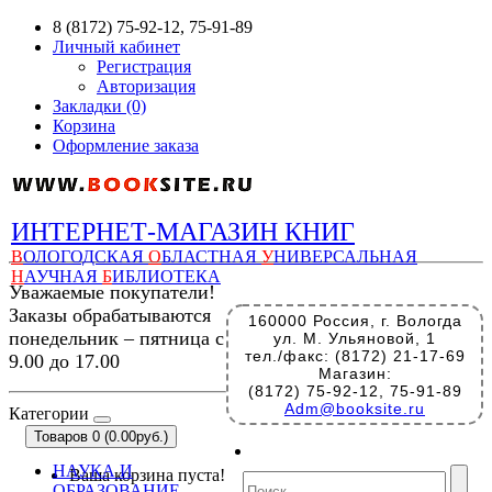
8 (8172) 75-92-12, 75-91-89
Личный кабинет
Регистрация
Авторизация
Закладки (0)
Корзина
Оформление заказа
ИНТЕРНЕТ-МАГАЗИН КНИГ
В
ОЛОГОДСКАЯ
О
БЛАСТНАЯ
У
НИВЕРСАЛЬНАЯ
Н
АУЧНАЯ
Б
ИБЛИОТЕКА
Уважаемые покупатели!
Заказы обрабатываются
160000 Россия, г. Вологда
понедельник – пятница с
ул. М. Ульяновой, 1
тел./факс: (8172) 21-17-69
9.00 до 17.00
Магазин:
(8172) 75-92-12, 75-91-89
Adm@booksite.ru
Категории
Товаров 0 (0.00руб.)
НАУКА И
Ваша корзина пуста!
ОБРАЗОВАНИЕ