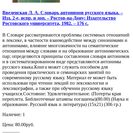
Введенская Л. А. Словарь антонимов русского языка. –
Изд. 2-е, испр. и доп. – Ростов-на-Дону: Издательство
Ростовского университета, 1982. – 176 с.
В Словаре рассматриваются проблемы системных отношений
в лексике, в частности взаимодействие между синонимами и
антонимами, влияние многозначности на семантические
отношения между словами и на образование антонимических
пар; определяются принципы составления словаря антонимов
и в систематизированном виде представляются антонимы
русского языка.Книга может служить пособием для
проведения практических и семинарских занятий по
современному русскому языку. Материал ее может быть
использован при чтении лекций по лексикологии и
лексикографии, а также при обучении русскому языку
учащихся.Состояние: Удовлетворительное. (Потерты края
переплета. Библиотечные штампы погашены)(80.00) (Наука и
образование. Русский язык и литература) (15х21) (306 гр.)
Наличие: 1
Цена: 80.00руб.