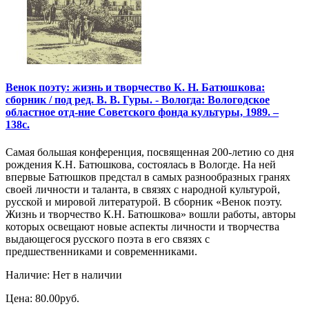
Венок поэту: жизнь и творчество К. Н. Батюшкова:
сборник / под ред. В. В. Гуры. - Вологда: Вологодское
областное отд-ние Советского фонда культуры, 1989. –
138с.
Самая большая конференция, посвященная 200-летию со дня
рождения К.Н. Батюшкова, состоялась в Вологде. На ней
впервые Батюшков предстал в самых разнообразных гранях
своей личности и таланта, в связях с народной культурой,
русской и мировой литературой. В сборник «Венок поэту.
Жизнь и творчество К.Н. Батюшкова» вошли работы, авторы
которых освещают новые аспекты личности и творчества
выдающегося русского поэта в его связях с
предшественниками и современниками.
Наличие: Нет в наличии
Цена: 80.00руб.