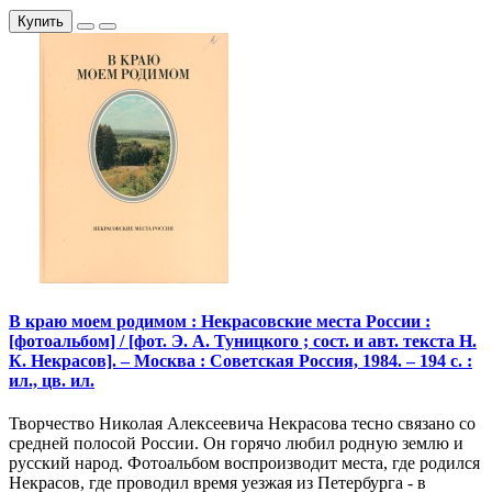
Купить
В краю моем родимом : Некрасовские места России :
[фотоальбом] / [фот. Э. А. Туницкого ; сост. и авт. текста Н.
К. Некрасов]. – Москва : Советская Россия, 1984. – 194 с. :
ил., цв. ил.
Творчество Николая Алексеевича Некрасова тесно связано со
средней полосой России. Он горячо любил родную землю и
русский народ. Фотоальбом воспроизводит места, где родился
Некрасов, где проводил время уезжая из Петербурга - в