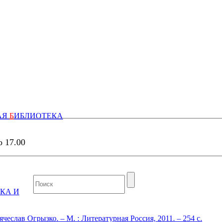
АЯ
Б
ИБЛИОТЕКА
о 17.00
КА И
ячеслав Огрызко. – М. : Литературная Россия, 2011. – 254 с.