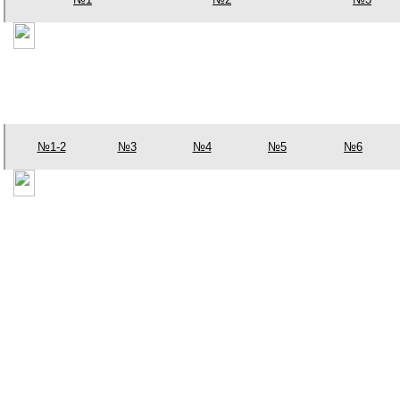
№1-2
№3
№4
№5
№6