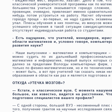
- Бюджетных мест, вероятно, хватает. Дело в том, чт
классической университетской программы как по матем
большинства учиться оказывается гораздо сложнее,
провинции, очевидно, привлекает именно сравнительно
нибудь потом устроиться на работу. Насчет обучения
гораздо проще - во-первых, не надо сдавать экзамены
упал. Плюсы обучения в них понятны, из минусов можн
успешного обучения в такой ситуации самодисциплина
отсутствует индивидуальная работа со студентами.
- Есть ощущение, что учителей, менеджеров, юрис
области математиков и, условно говоря, компьюте
развития науки?
- Наши выпускники – математики и компьютерщики – 
можно судить по их дальнейшей профессионально
математике и информатике, первый выпуск которых с
далеко за пределами Вологды компьютерных фирм, з
только по физико-математическим, но и по технически
– может быть, а вот про учителей так сказать никак н
образования в области как раз и является подготовка 
ОТКУДА «УТЕЧКА МОЗГОВ»?
— Кстати, о классическом вузе. С момента нашуме
большое, как известно, видится на расстоянии. Что
подготовке специалистов вашего профиля?
— С одной стороны, большой ВУЗ - несомненный плюс к
того, получение грантов на научные исследования связа