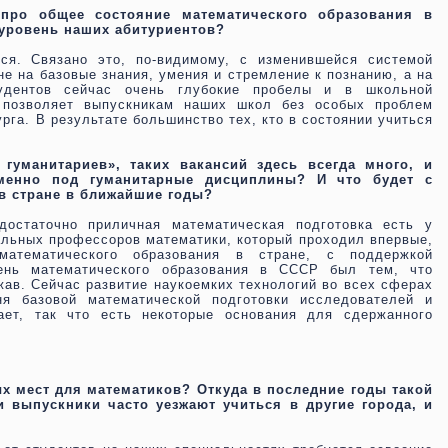
 про общее состояние математического образования в
 уровень наших абитуриентов?
тся. Связано это, по-видимому, с изменившейся системой
не на базовые знания, умения и стремление к познанию, а на
дентов сейчас очень глубокие пробелы и в школьной
Э позволяет выпускникам наших школ без особых проблем
рга. В результате большинство тех, кто в состоянии учиться
 гуманитариев», таких вакансий здесь всегда много, и
менно под гуманитарные дисциплины? И что будет с
в стране в ближайшие годы?
достаточно приличная математическая подготовка есть у
альных профессоров математики, который проходил впервые,
атематического образования в стране, с поддержкой
ень математического образования в СССР был тем, что
ав. Сейчас развитие наукоемких технологий во всех сферах
ня базовой математической подготовки исследователей и
ает, так что есть некоторые основания для сдержанного
ых мест для математиков? Откуда в последние годы такой
и выпускники часто уезжают учиться в другие города, и