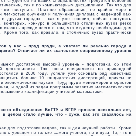
о от студентов на наших специальностях требуется освоение
атическим, так и по компьютерным дисциплинам. Так что для
 чем поступить. Платное образование, по крайне мере в
й легкостью обучения и получения диплома с надеждой как-
 в других городах – как я уже говорил, сейчас поступить
, во-вторых, конкурс в большинство столичных вузов резко
о сказать прежде всего о том, что студенту необходима для
. Кроме того, как правило, в столичных вузах практически
тов у нас – пруд пруди, а хватает ли реально городу и
рщиков? Отвечает ли их «качество» современному уровню
имеют достаточно высокий уровень « подготовки, об этом
й деятельности. Так, наши специалисты по прикладной
остоялся в 2000 году, успели уже основать ряд известных
ащитить больше 10 кандидатских диссертаций, причем не
м и экономическим наукам. Пруд пруди менеджеров и юристов
ельзя, и одной из задач программы развития математического
и повышение квалификации учителей математики.
вшего объединения ВоГТУ и ВГПУ прошло несколько лет,
 в целом стало лучше, что - хуже, как это сказалось на
ак для подготовки кадров, так и для научной работы. Кроме
но с уровнем не только самого ученого, но и вуза. То, что в