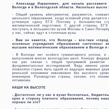
- Александр Израилевич, для начала расскажите
Вологде и в Вологодской области. Насколько высок
- Общий уровень абитуриентов, разумеется, снижае
школьного образования, когда основной упор делается 
успешную сдачу ЕГЭ. Поэтому у большинства сту
математической подготовке. С другой стороны, ЕГ
поступать в большинство вузов Москвы и Санкт-Петербу
у нас, сейчас едут в столичные вузы.
- Вам не кажется, что Вологда – все-таки «город
основные учреждения образования «заточены» и
высшим математическим образованием в Вологде и 
- В Вологде нет особого гуманитарного уклона, и 
выпускников многих вологодских школ. Конкурс федер
как раз связан с общей программой развития м
фундаментальных исследований. Ведь именно уров
позволяло стране быть одной из ведущих мировых держ
реальной экономики невозможно без высокого уров
инженеров. Руководство страны, похоже, это поним
оптимизма.
НАШИ НА ВЫСОТЕ
- Достаточно ли у нас в вузах бесплатных, бюджетн
крен в сторону платного образования, почему наш
хорошо ли это?