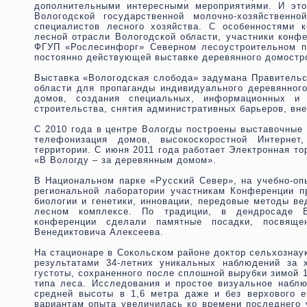
дополнительными интересными мероприятиями. И это
Вологодской государственной молочно-хозяйственн
специалистов лесного хозяйства. С особенностями 
лесной отрасли Вологодской области, участники кон
ФГУП «Рослесинфорг» Северном лесоустроительном п
постоянно действующей выставке деревянного домостр
Выставка «Вологодская слобода» задумана Правительс
области для пропаганды индивидуального деревянног
домов, создания специальных, информационных и
строительства, снятия административных барьеров, вн
С 2010 года в центре Вологды построены выставочные 
телефонизация домов, высокоскоростной Интерне
территории. С июня 2011 года работает Электронная т
«В Вологду – за деревянным домом».
В Национальном парке «Русский Север», на учебно-оп
региональной лаборатории участникам Конференции 
биологии и генетики, инновации, передовые методы ве
лесном комплексе. По традиции, в дендросаде Во
конференции сделали памятные посадки, посвяще
Венедиктовича Алексеева.
На стационаре в Сокольском районе доктор сельхознау
результатами 34-летних уникальных наблюдений за 
густоты, сохраненного после сплошной вырубки зимой 1
типа леса. Исследования и простое визуальное набл
средней высоты в 1,6 метра даже и без верхового е
вариантам опыта увеличилась ко времени последнего у