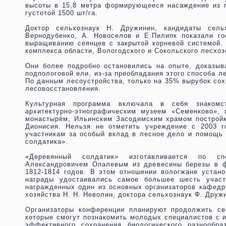
высоты в 15,8 метра формирующееся насаждение из п
густотой 1500 шт/га.
Доктор сельхознаук Н. Дружинин, кандидаты сель
Вернодубенко, А. Новоселов и Е.Пилипк показали г
выращиванию сеянцев с закрытой корневой системой. 
комплекса области, Вологодского и Сокольского лесхоз
Они более подробно остановились на опыте, доказы
подпологовой ели, из-за преобладания этого способа л
По данным лесоустройства, только на 35% вырубок сох
лесовосстановления.
Культурная программа включала в себя знакомст
архитектурно-этнографическим музеем «Семенково»,
монастырём, Ильинским Засодимским храмом постройк
Дионисия. Нельзя не отметить учреждение с 2003 г
участникам за особый вклад в лесное дело и помощь 
солдатика».
«Деревянный солдатик» изготавливается по с
Александровичем Опалевым из древесины березы в ф
1812-1814 годов. В этом отношении вологжане устан
награды удостаивались самое большее шесть участ
награжденных один из основных организаторов кафедр
хозяйства Н. Н. Неволин, доктора сельхознаук Ф. Дружи
Организаторы конференции планируют продолжить св
которые смогут познакомить молодых специалистов с и
эффективного сохранения биологического разнообра