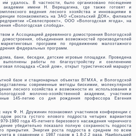
 им удалось. В частности, было организовано посещение
ой академии имени Н. Верещагина, где также готовят и
комплексного ведения лесного хозяйства и инновациями в
ференции познакомились на ЗАО «Сокольский ДОК», филиале
редприятии «Севлеспроект», ООО «Вологодская ягода», на
оения «Вологодская слобода».
твом и Ассоциацией деревянного домостроения Вологодской
о домостроения, объединения возможностей производителей
 маркетинговых программ по продвижению малоэтажного
едрения федеральных программ.
дома, бани, беседки, детские игровые площадки. Проведена
т, выполнены работы по благоустройству и озеленению
орговая площадка «Свой дом», открыт туристический маршрут
ытной базе и стационарных объектах ВГМХА, и Вологодской
представлены современные методы биохимии, молекулярной
дения лесного хозяйства и возможности их использования в
логодской молочно-хозяйственной академии, участники
нные 145-летию со дня рождения профессора Евгения
к наук Ф. Н. Дружинин познакомил участников конференции с
ходом роста густого елового подроста четырех вариантов
979-1980 года 45-летнего березового насаждения черничного
юдение убедительно показало полную сохранность подроста
го прикрытия. Энергия роста подроста в среднем по всем
чета в сравнении с 1987 годом в 1,8-2,2 раза. Наибольшей