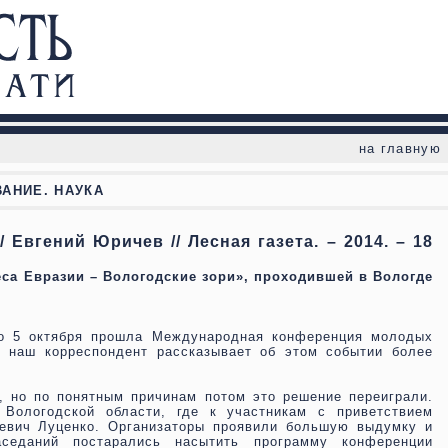
на главную
АНИЕ. НАУКА
Евгений Юричев // Лесная газета. – 2014. – 18
а Евразии – Вологодские зори», проходившей в Вологде
по 5 октября прошла Международная конференция молодых
я наш корреспондент рассказывает об этом событии более
, но по понятным причинам потом это решение переиграли.
 Вологодской области, где к участникам с приветствием
аевич Луценко. Организаторы проявили большую выдумку и
седаний постарались насытить программу конференции