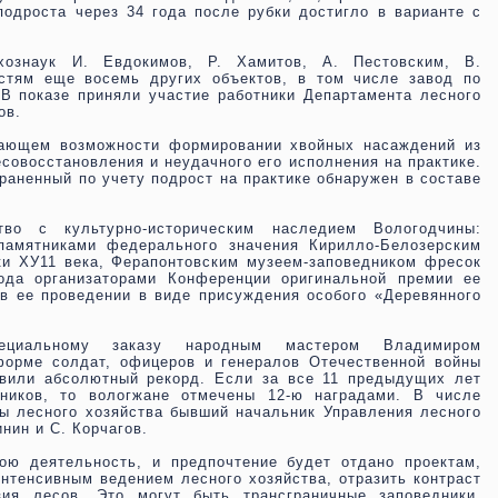
одроста через 34 года после рубки достигло в варианте с
хознаук И. Евдокимов, Р. Хамитов, А. Пестовским, В.
остям еще восемь других объектов, в том числе завод по
В показе приняли участие работники Департамента лесного
ов.
вающем возможности формировании хвойных насаждений из
есовосстановления и неудачного его исполнения на практике.
раненный по учету подрост на практике обнаружен в составе
во с культурно-историческим наследием Вологодчины:
 памятниками федерального значения Кирилло-Белозерским
и ХУ11 века, Ферапонтовским музеем-заповедником фресок
ода организаторами Конференции оригинальной премии ее
в ее проведении в виде присуждения особого «Деревянного
пециальному заказу народным мастером Владимиром
орме солдат, офицеров и генералов Отечественной войны
овили абсолютный рекорд. Если за все 11 предыдущих лет
ников, то вологжане отмечены 12-ю наградами. В числе
ы лесного хозяйства бывший начальник Управления лесного
нин и С. Корчагов.
ою деятельность, и предпочтение будет отдано проектам,
нтенсивным ведением лесного хозяйства, отразить контраст
зия лесов. Это могут быть трансграничные заповедники,