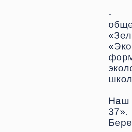
- 
общ
«Зел
«Эк
фо
эк
школ
Наш 
37».
Бере