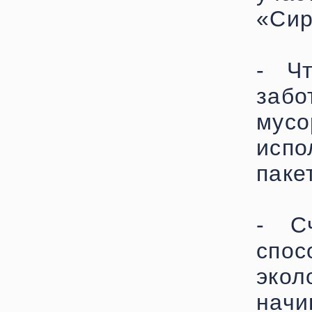
«Сир
- Ч
забо
мус
исп
паке
- С
спо
эко
начи