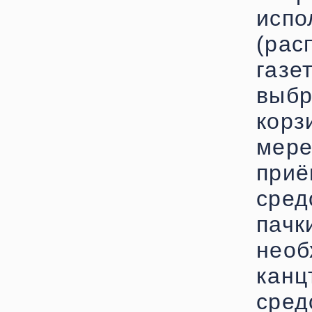
ис
(ра
газе
выб
корз
мере
приё
сред
пач
не
кан
сред