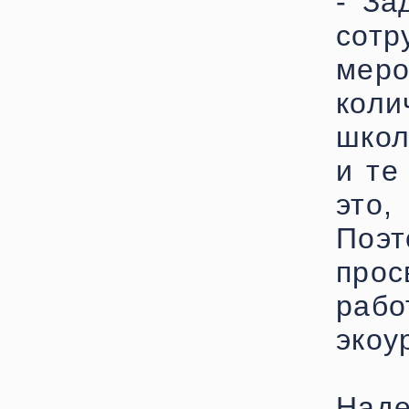
- За
сотр
мер
кол
школ
и те
это
Поэ
прос
раб
экоу
Наде