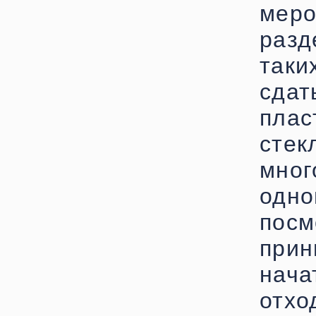
меро
разд
таки
сда
плас
стек
мног
одн
пос
при
нач
отх