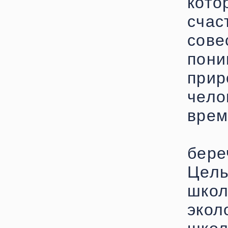
кот
сча
сове
пони
прир
чело
врем
бере
Цель
шко
эко