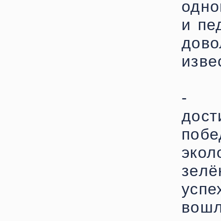
одно
и пе
дов
изве
- Ч
дост
поб
эко
зел
успе
вошл