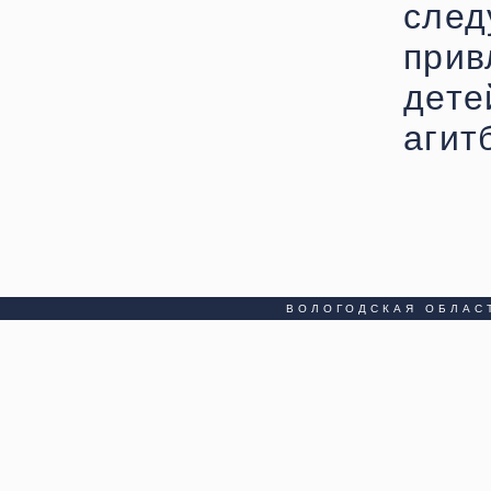
сле
при
дете
агит
ВОЛОГОДСКАЯ ОБЛАС