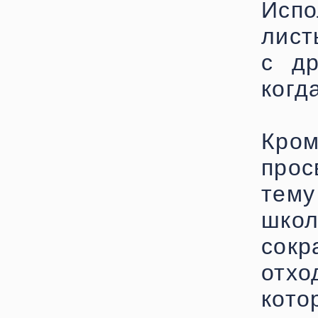
Испо
лист
с др
когд
Кром
прос
тему
школ
сок
отхо
кото