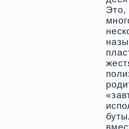
Это
мно
нес
наз
пла
жес
поли
род
«зав
исп
буты
вмес