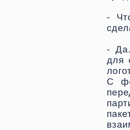
- Чт
сдел
- Да
для 
лого
С ф
пер
пар
пак
вза