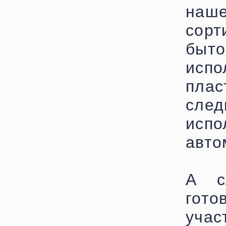
наш
сор
быто
исп
пла
сле
исп
авто
А с
гот
учас