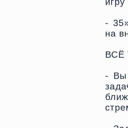
игру
- 35
на в
ВСЁ
- Вы
зад
бли
стре