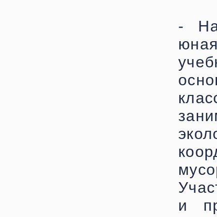
- H
юна
уче
осно
клас
за
эко
коор
мус
Учас
и п