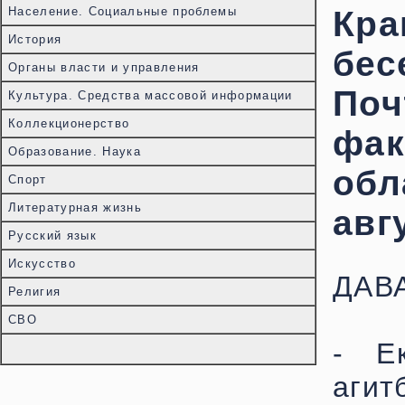
Население. Социальные проблемы
Кр
История
бе
Органы власти и управления
Поч
Культура. Средства массовой информации
Коллекционерство
фа
Образование. Наука
обл
Спорт
Литературная жизнь
авгу
Русский язык
Искусство
ДАВ
Религия
СВО
- Е
агит