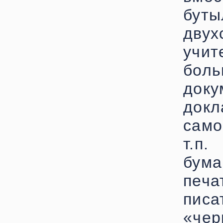
буты
двух
учи
бол
док
до
само
т.п.
бум
печа
пис
«че