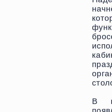
нач
кот
фун
бро
исп
каби
пр
орг
стол
В п
по