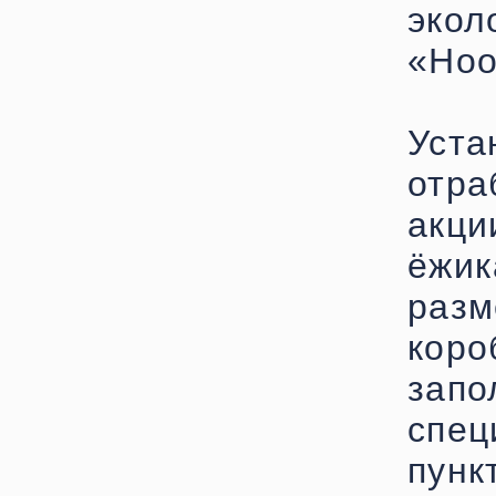
эко
«Ноо
Уст
отра
акц
ёжи
раз
коро
запо
спец
пун