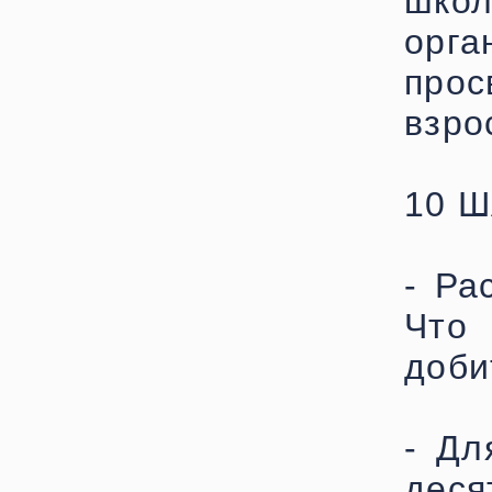
шко
орга
про
взро
10 
- Ра
Что
доби
- Дл
деся