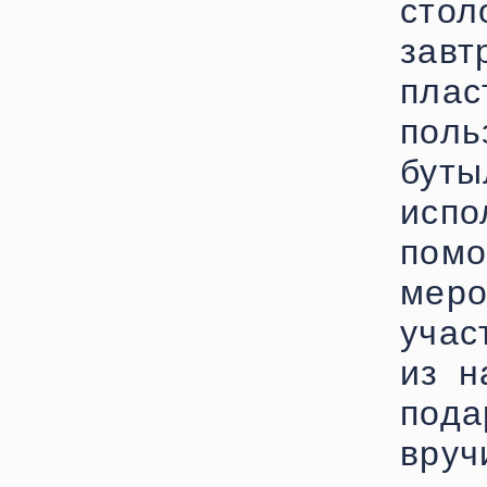
сто
зав
пла
пол
бут
испо
пом
ме
учас
из н
пода
вруч