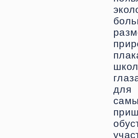
экол
бол
раз
при
плак
шко
глаз
для 
самы
при
обус
учас