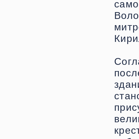
са
Воло
мит
Кири
Сог
пос
зда
стан
прис
вел
крес