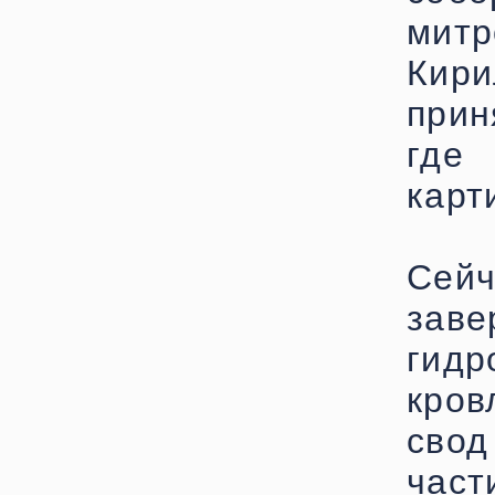
мит
Кир
прин
где
карт
Сей
зав
гид
кро
свод
част