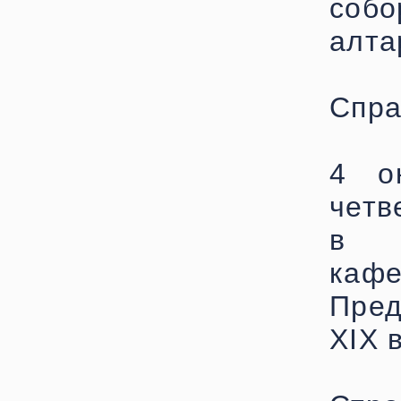
собо
алта
Спра
4 о
четв
в и
ка
Пред
XIX 