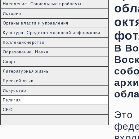
Население. Социальные проблемы
обл
История
октя
Органы власти и управления
фот
Культура. Средства массовой информации
Коллекционерство
В Во
Образование. Наука
Вос
Спорт
собо
Литературная жизнь
арх
Русский язык
Искусство
обла
Религия
СВО
Это 
феде
вхо