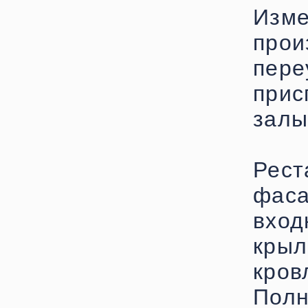
Изм
про
пере
прис
залы
Рес
фас
вхо
кры
кров
Пол