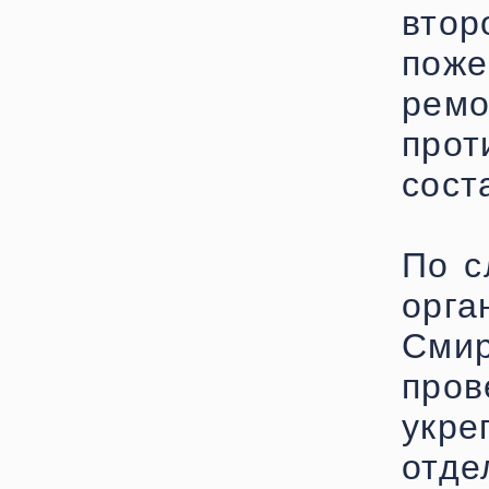
вто
пож
рем
про
сост
По с
орг
Сми
пров
укр
отде