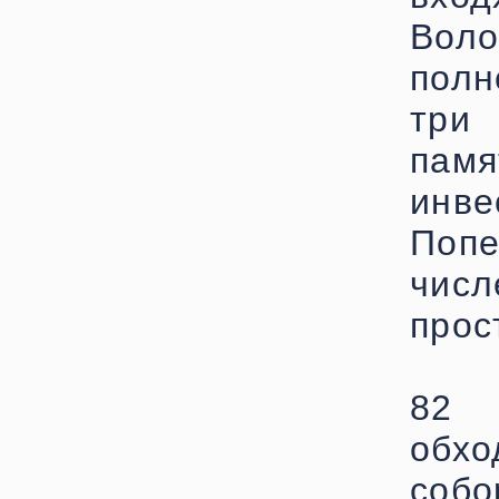
Воло
полн
три
па
инве
Поп
числ
прос
82 
обх
собо