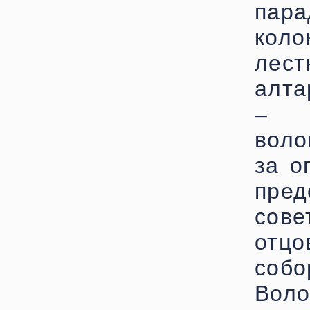
пар
коло
лест
алта
– Б
воло
за о
пре
сов
отц
собо
Вол