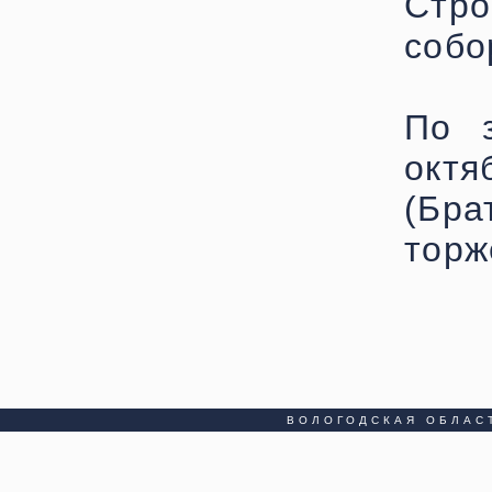
Стр
собо
По з
октя
(Бр
торж
ВОЛОГОДСКАЯ ОБЛАС