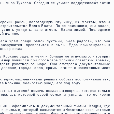
ы - Анор Тукаева. Сегодня ее усилия поддерживают сотни
ерский район, вологодскую глубинку, из Москвы, чтобы
строительстве Волго-Балта. По ее признанию, она знала,
а успеть увидеть, запечатлеть. Ехала зимой. Последнюю
ой целине.
дела храм среди белой пустыни, была радость, что она
 разрушится, превратится в пыль. Едва прикоснулась к
сть пропала.
о Крохино задело меня и больше не отпускало, - говорит
у Анор появился при просмотре хроники советских времен,
троят рукотворное море. Она смотрела документальные
 деревни, города, села, храмы, сгоняя с насиженных мест
 с единомышленниками решила собрать воспоминания тех,
ла Крохино, полностью ушедшего под воду.
местных жителей помочь взялась женщина, которая только
совалась историей своей семьи и узнала, что ее корни
ания - оформились в документальный фильм. Кадры, где
ь в фильме, который называется «Незатопленные истории
тобы показать вологжанам. Фильм она демонстрировала в