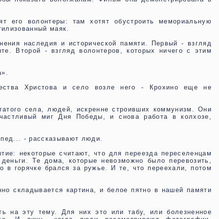
ят его волонтеры: там хотят обустроить мемориальную
тилизованный маяк.
нения наследия и исторической памяти. Первый - взгляд
те. Второй - взгляд волонтеров, которых ничего с этим
а».
ества Христова и село возле него - Крохино еще не
огатого села, людей, искренне строивших коммунизм. Они
частливый миг Дня Победы, и снова работа в колхозе,
ипед... - рассказывают люди.
ытие: некоторые считают, что для переезда переселенцам
 деньги. Те дома, которые невозможно было перевозить,
о в горячке брался за ружье. И те, что переехали, потом
нно складывается картина, и белое пятно в нашей памяти
ь на эту тему. Для них это или табу, или болезненное