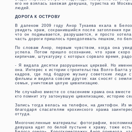
его не взялась заезжая девушка, туристка из Москв
людей.
ДОРОГА К ОСТРОВУ
В далеком 2009 году Анор Тукаева ехала в Белоз
увидеть храм, сохранившийся после затопления при 
что он подмывается, разрушается, и просто хотел
часть дороги пришлось преодолевать пешком, по бел
По словам Анор, первым чувством, когда она уви
успела. Потом пришло осознание, что храм скоро
кирпичам, штукатурку с которых сорвало время, радо
- Я видала десятки разрушенных церквей. Но именн
она. Интерес к истории строительства Волго-Балта 
кадров, где под бодрую музыку советские люди с
фильмы и видела совсем другое: как сносят с земли
семьи, уничтожая целую цивилизацию.
Не случайно вместе со спасением храма она вместе
кто помнит эту затонувшую цивилизацию, историю се
Запись тогда велась на телефон, на диктофон. Из 
благодаря спасателям крохинского храма заинтере
оттуда.
Многочисленные материалы: фотографии, воспомин
девушка идет по белой пустыне к храму, тоже ест
Белого озера». Короткометражку Анор привезла, ч