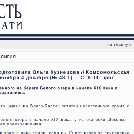
на главную
ЕЛИГИЯ
подготовила Ольга Кузнецова // Комсомольская
ября-4 декабря (№ 48-Т). – С. II–III : фот. . –
нного на берегу Белого озера в начале XIX века и
хранилища.
то бывал на Волго-Балте: остатки белостенного храма с
елого озера в начале XIX века, у истока реки Шексны, -
ого водохранилища.
и храм с лица земли, если бы 10 лет назад за сохранение