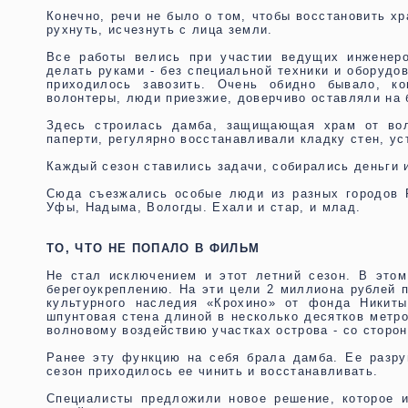
Конечно, речи не было о том, чтобы восстановить хр
рухнуть, исчезнуть с лица земли.
Все работы велись при участии ведущих инженеро
делать руками - без специальной техники и оборудо
приходилось завозить. Очень обидно бывало, ко
волонтеры, люди приезжие, доверчиво оставляли на 
Здесь строилась дамба, защищающая храм от вол
паперти, регулярно восстанавливали кладку стен, у
Каждый сезон ставились задачи, собирались деньги 
Сюда съезжались особые люди из разных городов Р
Уфы, Надыма, Вологды. Ехали и стар, и млад.
ТО, ЧТО НЕ ПОПАЛО В ФИЛЬМ
Не стал исключением и этот летний сезон. В это
берегоукреплению. На эти цели 2 миллиона рублей 
культурного наследия «Крохино» от фонда Никит
шпунтовая стена длиной в несколько десятков метр
волновому воздействию участках острова - со сторо
Ранее эту функцию на себя брала дамба. Ее разр
сезон приходилось ее чинить и восстанавливать.
Специалисты предложили новое решение, которое и