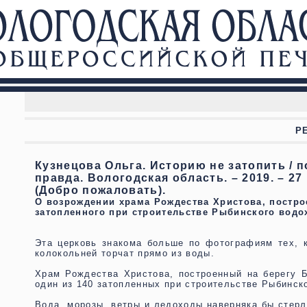
Р
Кузнецова Ольга. Историю не затопить / 
правда. Вологодская область. – 2019. – 27 но
(Добро пожаловать).
О возрождении храма Рождества Христова, построе
затопленного при строительстве Рыбинского водо
Эта церковь знакома больше по фотографиям тех, к
колокольней торчат прямо из воды.
Храм Рождества Христова, построенный на берегу Б
один из 140 затопленных при строительстве Рыбинск
Вода, морозы, ветры и ледоходы наверняка бы стерл