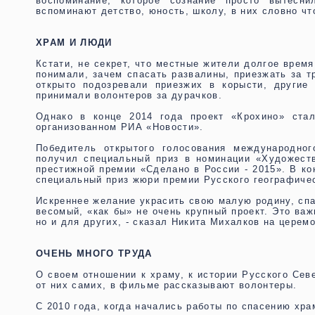
воспоминание, которое сознание просто вытесн
вспоминают детство, юность, школу, в них словно чт
ХРАМ И ЛЮДИ
Кстати, не секрет, что местные жители долгое врем
понимали, зачем спасать развалины, приезжать за т
открыто подозревали приезжих в корысти, другие
принимали волонтеров за дурачков.
Однако в конце 2014 года проект «Крохино» ста
организованном РИА «Новости».
Победитель открытого голосования международног
получил специальный приз в номинации «Художеств
престижной премии «Сделано в России - 2015». В ко
специальный приз жюри премии Русского географиче
Искреннее желание украсить свою малую родину, спас
весомый, «как бы» не очень крупный проект. Это важ
но и для других, - сказал Никита Михалков на церем
ОЧЕНЬ МНОГО ТРУДА
О своем отношении к храму, к истории Русского Сев
от них самих, в фильме рассказывают волонтеры.
С 2010 года, когда начались работы по спасению хра