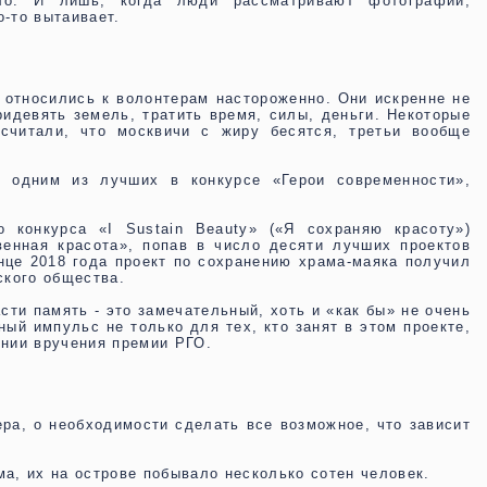
ило. И лишь, когда люди рассматривают фотографии,
о-то вытаивает.
я относились к волонтерам настороженно. Они искренне не
ридевять земель, тратить время, силы, деньги. Некоторые
 считали, что москвичи с жиру бесятся, третьи вообще
л одним из лучших в конкурсе «Герои современности»,
о конкурса «I Sustain Beauty» («Я сохраняю красоту»)
енная красота», попав в число десяти лучших проектов
нце 2018 года проект по сохранению храма-маяка получил
ского общества.
ти память - это замечательный, хоть и «как бы» не очень
ный импульс не только для тех, кто занят в этом проекте,
онии вручения премии РГО.
ера, о необходимости сделать все возможное, что зависит
ма, их на острове побывало несколько сотен человек.