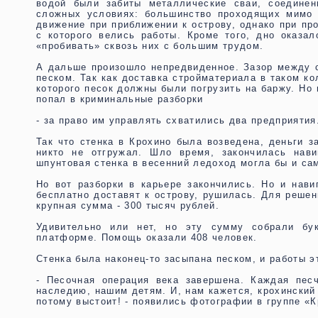
водой были забиты металлические сваи, соедине
сложных условиях: большинство проходящих мимо 
движение при приближении к острову, однако при пр
с которого велись работы. Кроме того, дно оказа
«пробивать» сквозь них с большим трудом.
А дальше произошло непредвиденное. Зазор между с
песком. Так как доставка стройматериала в таком ко
которого песок должны были погрузить на баржу. Но
попал в криминальные разборки
- за право им управлять схватились два предприяти
Так что стенка в Крохино была возведена, деньги з
никто не отгружал. Шло время, закончилась нави
шпунтовая стенка в весенний ледоход могла бы и сам
Но вот разборки в карьере закончились. Но и нави
бесплатно доставят к острову, рушилась. Для решен
крупная сумма - 300 тысяч рублей.
Удивительно или нет, но эту сумму собрали бу
платформе. Помощь оказали 408 человек.
Стенка была наконец-то засыпана песком, и работы э
- Песочная операция века завершена. Каждая пес
наследию, нашим детям. И, нам кажется, крохинский
потому выстоит! - появились фотографии в группе «