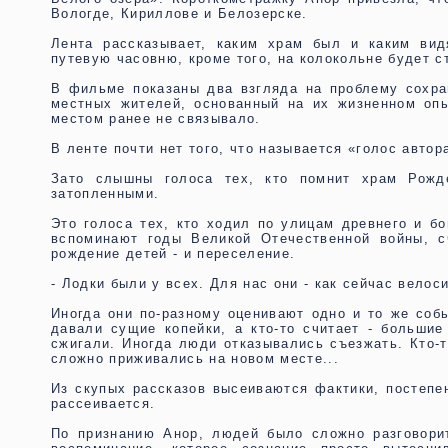
Вологде, Кириллове и Белозерске.
Лента рассказывает, каким храм был и каким вид
путевую часовню, кроме того, на колокольне будет с
В фильме показаны два взгляда на проблему сохра
местных жителей, основанный на их жизненном опы
местом ранее не связывало.
В ленте почти нет того, что называется «голос автор
Зато слышны голоса тех, кто помнит храм Рожд
затопленными.
Это голоса тех, кто ходил по улицам древнего и б
вспоминают годы Великой Отечественной войны, с
рождение детей - и переселение.
- Лодки были у всех. Для нас они - как сейчас велос
Иногда они по-разному оценивают одно и то же соб
давали сущие копейки, а кто-то считает - большие
сжигали. Иногда люди отказывались съезжать. Кто-т
сложно приживались на новом месте...
Из скупых рассказов высеиваются фактики, постепе
рассеивается.
По признанию Анор, людей было сложно разговорит