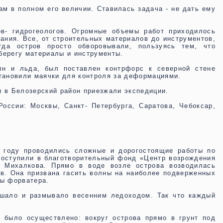
ам в полном его величии. Ставилась задача - не дать ему
в- гидрогеологов. Огромные объемы работ приходилось
вания. Все, от строительных материалов до инструментов,
гда остров просто обворовывали, пользуясь тем, что
берегу материалы и инструменты.
н и льда, был поставлен контрфорс к северной стене
становили маячки для контроля за деформациями.
и в Белозерский район приезжали экспедиции.
оссии: Москвы, Санкт- Петербурга, Саратова, Чебоксар,
м году проводились сложные и дорогостоящие работы по
поступили в благотворительный фонд «Центр возрождения
ы Михалкова. Прямо в воде возле острова возводилась
ов. Она призвана гасить волны на наиболее подверженных
ны форватера.
ушало и размывало весенним ледоходом. Так что каждый
 было осуществлено: вокруг острова прямо в грунт под