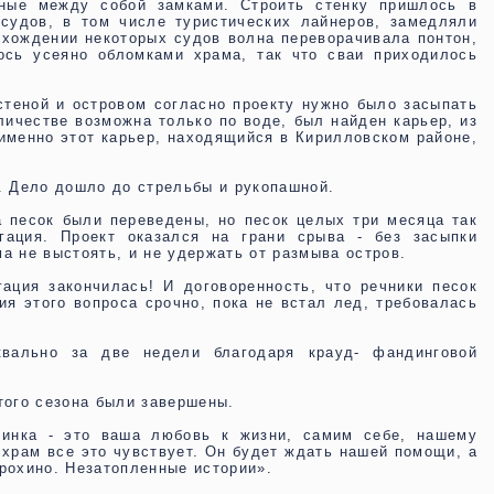
нные между собой замками. Строить стенку пришлось в
судов, в том числе туристических лайнеров, замедляли
охождении некоторых судов волна переворачивала понтон,
лось усеяно обломками храма, так что сваи приходилось
теной и островом согласно проекту нужно было засыпать
личестве возможна только по воде, был найден карьер, из
 именно этот карьер, находящийся в Кирилловском районе,
я. Дело дошло до стрельбы и рукопашной.
а песок были переведены, но песок целых три месяца так
гация. Проект оказался на грани срыва - без засыпки
а не выстоять, и не удержать от размыва остров.
гация закончилась! И договоренность, что речники песок
ия этого вопроса срочно, пока не встал лед, требовалась
квально за две недели благодаря крауд- фандинговой
того сезона были завершены.
чинка - это ваша любовь к жизни, самим себе, нашему
 храм все это чувствует. Он будет ждать нашей помощи, а
Крохино. Незатопленные истории».