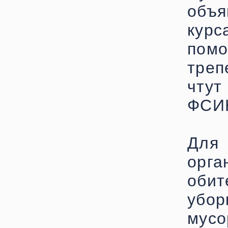
объя
кур
помо
треп
чтут
ФСИН
Дл
орга
оби
убо
мусо