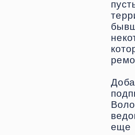
пус
терр
быв
неко
кот
ремо
До
под
Во
ведо
еще 