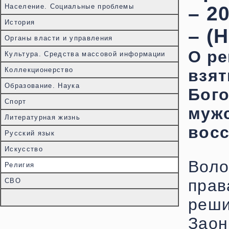
Население. Социальные проблемы
– 20
История
– (
Органы власти и управления
О р
Культура. Средства массовой информации
Коллекционерство
взят
Образование. Наука
Бог
Спорт
мужс
Литературная жизнь
восс
Русский язык
Искусство
Воло
Религия
пра
СВО
реш
Зао