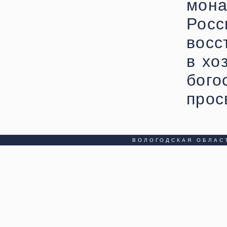
мон
Рос
восс
в хо
бог
прос
ВОЛОГОДСКАЯ ОБЛАС