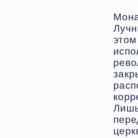
Мон
Лучн
это
исп
рев
закр
рас
кор
Лиш
пер
цер