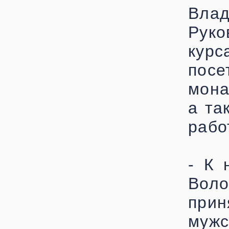
Влад
Руко
кур
посе
мона
а та
рабо
- К 
Воло
прин
мужс