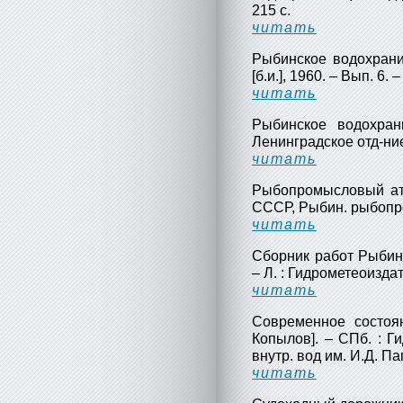
215 с.
читать
Рыбинское водохранили
[б.и.], 1960. – Вып. 6. –
читать
Рыбинское водохран
Ленинградское отд-ние,
читать
Рыбопромысловый атл
СССР, Рыбин. рыбопром. 
читать
Сборник работ Рыбин
– Л. : Гидрометеоиздат,
читать
Современное состоян
Копылов]. – СПб. : Ги
внутр. вод им. И.Д. Па
читать