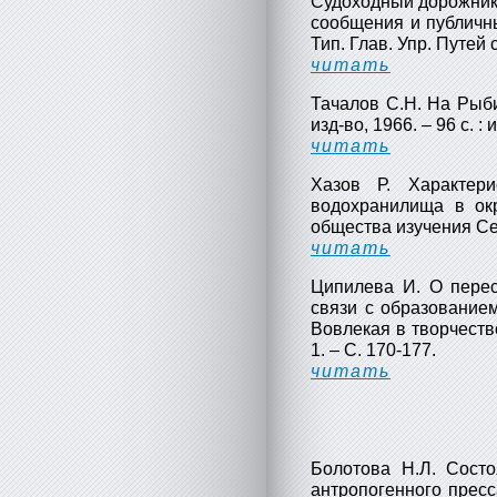
Судоходный дорожник
сообщения и публичны
Тип. Глав. Упр. Путей 
читать
Тачалов С.Н. На Рыби
изд-во, 1966. – 96 с. : и
читать
Хазов Р. Характери
водохранилища в окр
общества изучения Сев
читать
Ципилева И. О перес
связи с образование
Вовлекая в творчество 
1. – С. 170-177.
читать
Болотова Н.Л. Сост
антропогенного пресс