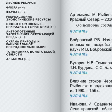
ЛЕСНЫЕ РЕСУРСЫ
ФЛОРА
(
+ –
)
ФАУНА
(
+ –
)
Артемьева М. Рыбинск
РЕКРЕАЦИОННО-
Красный Север. – 2010.
ЭКОЛОГИЧЕСКИЕ РЕСУРСЫ
ОСОБО ОХРАНЯЕМЫЕ
Об истории созда
ПРИРОДНЫЕ ТЕРРИТОРИИ
(
+ –
)
читать
АНТРОПОГЕННЫЕ
ЗАГРЯЗНЕНИЯ ОКРУЖАЮЩЕЙ
СРЕДЫ
(
+ –
)
Бобровский Р.В. Изм
ОХРАНА ПРИРОДЫ И
первых лет воздейст
РАЦИОНАЛЬНОЕ
ПРИРОДОПОЛЬЗОВАНИЕ
наук / Р. В. Бобровский. 
ТОПОНИМИКА ВОЛОГОДСКОЙ
читать
ОБЛАСТИ
АЛЬБОМЫ
(
+ –
)
Буторин Н.В. Темпера
Т.Н. Курдина, С.С. Бак
читать
Влияние стоков Чер
Рыбинского водохранил
и., 1990. – 156 с.
читать
Иванова И. Сравните
Ленинградской обл