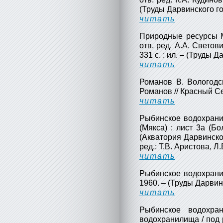
(Труды Дарвинского го
читать
Природные ресурсы М
отв. ред. А.А. Светов
331 с. : ил. – (Труды 
читать
Романов В. Вологодс
Романов // Красный Сев
читать
Рыбинское водохранили
(Мякса) : лист 3а (Бо
(Акватория Дарвинског
ред.: Т.В. Аристова, Л.
читать
Рыбинское водохранили
1960. – (Труды Дарвинс
читать
Рыбинское водохра
водохранилища / под р