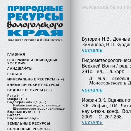
WWW.BOOKSITE.RU
|
П
Буторин Н.В. Донные
Зиминова, В.П. Курдин.
читать
ГЛАВНАЯ
Гидрометеорологич
ГЕОГРАФИЯ И ПРИРОДНЫЕ
УСЛОВИЯ
Верхней Волги / ред. :
ЛАНДШАФТЫ
291с. : ил., 1 л. карт.
РЕЛЬЕФ
В т.ч. сведеия
МИНЕРАЛЬНЫЕ РЕСУРСЫ
(
+ –
)
Моложанского и Ш
КЛИМАТИЧЕСКИЕ РЕСУРСЫ
читать
ВОДНЫЕ РЕСУРСЫ
(
+ –
)
Реки
(
+ –
)
Озера
(
+ –
)
Иофин З.К. Оценка по
Водохранилища
(
+ –
)
З.К. Иофин, О.И. Лиха
Рыбинское водохранилище
Шекснинское водохранилище
науч.-техн. конф., Вол
Водные пути
(
+ –
)
Болота
2009. – С. 267-268.
Подземные воды
читать
ЗЕМЕЛЬНЫЕ РЕСУРСЫ
ПОЧВЕННЫЕ РЕСУРСЫ