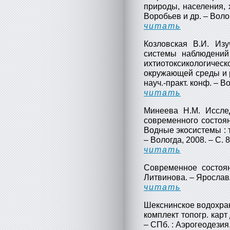
природы, населения, х
Воробьев и др. – Волог
читать
Козловская В.И. Из
системы наблюдений
ихтиотоксикологическ
окружающей среды и 
науч.-практ. конф. – Во
читать
Минеева Н.М. Иссле
современного состоя
Водные экосистемы :
– Вологда, 2008. – С. 8
читать
Современное состоян
Литвинова. – Ярославль 
читать
Шекснинское водохрани
комплект топогр. карт
– СПб. : Аэрогеодезия, 