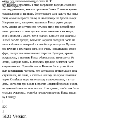
(Атлас к путешествию вокруг света И. Ф.
Тилезиуса
ют. Плавание проливом Гапар сопряжено гораздо с меньши­
Крузенштерна)
ми затруднениями, нежели проливом Банка. В нем не нужно
останавливаться на якорь более одного раза, как то мы испы­
тали, а можно пройти оным, и ни однажды не бросив якоря.
Напротив того, на проход проливом Банка редко употре­
бить можно менее трех или четырех дней; при всякой пере­
мене прилива и отлива должно или становиться на якорь,
или сниматься с оного, что в жарком климате для здоровья
людей весьма вредно; большие корабли попадают часто на
мель в близости северной и южной сторон острова Лузипа-
ра; течение в нем также сильно и очень неправильно; атмос­
фера, по причине наводняемых берегов Суматры, крайне
вредоносна; в проливе Банка обыкновенно начинаются бо­
лезни, которые потом в Зондском проливе делаются часто
смертельными. При отбытии из Кантона было у нас боль­
ных шестнадцать человек, что составляло третью долю всех
служителей, но оные, к счастью нашему, во время плавания
через Китайское море мало-помалу выздоровляли, и в тот
день, когда мы при входе в пролив Зондский бросили якорь,
ни одного больного не осталось. Я не думаю, чтобы мы были
столько счастливы, если бы предпочли пролив Банка проли­
ву Гаспару.
[
522
]
SEO Version