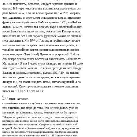
ло. Сие приписать, вероятно, следует перемене прилива и
отлива. В 6 утра лежала от нас выдавшаяся оконечность ост­
рова Банки на W, в то же время другая на SW 20°. Уверясь,
что находились в довольном отдалении от камня, виденного
французскими кораблями «Ле-Маскарином» 1773, а «Ле-Со-
лидов» 1792 гг., начали мы держать курс к восточной оконеч­
ности Банки и плыли до тех пор, пока остров Гаспар не при­
шел от нас на ост. Сим образом удалиться можно от опасных
мест, лежащих к N и NW от Гаспара и пройти между восточ­
ной оконечностью острова Банки и каменным островом, ко­
торый на английских картах назван ради приметных особен­
но на нем дерев (Tree Island) Древесным островом*. В 6 ча­
сов вечера лежала от нас восточная оконечность Банки на W.
Мы пошли к S и в 8 часов стали на якорь на глубине 18 саже­
ней; грунт —песок мелкий. Во время прохода нашего между
Банкою и каменным островом, курсом SO1/ 20 , не показы­
вал лот ни однажды качества грунта; но как скоро перемени­
ли курс к S, то стали находить песок, сначала крупный, а по­
том мелкий. Сему причиною полагаю я течение, направляв­
шееся на SSO и SO в час от I V
2
Д° ^ миль, которое
сильнейшим своим в глубине стремлением или омывало лот,
или очистило дно моря до того, что не находилось уже ни
песчаных, ни каменных частиц, которые могли бы прили-
* Флерье не приемлет сего названия потому, что немногие деревья, по
коим наименован остров, удобно могут истребиться, следовательно, и
название сделается неприличным. Он предлагает, чтобы называть сей
остров Rocher Nawire (Каменным кораблем), по сходству вида его с ко­
раблем под парусами, что никогда не изменится. Зри Маршандово путе­
шествие около света в подлиннике, том 2, с. 189. Мнение Флерье весь­