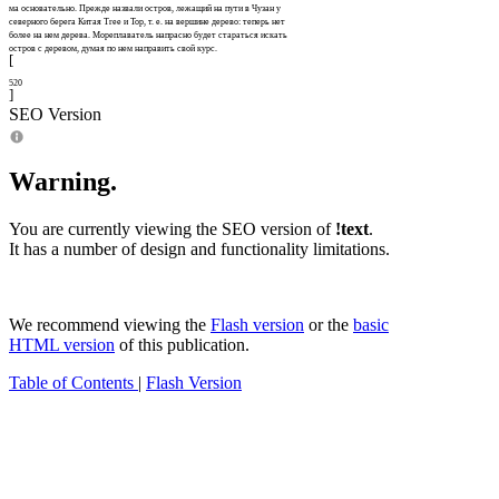
ма основательно. Прежде назвали остров, лежащий на пути в Чузан у
северного берега Китая Tree и Тор, т. е. на вершине дерево: теперь нет
более на нем дерева. Мореплаватель напрасно будет стараться искать
остров с деревом, думая по нем направить свой курс.
[
520
]
SEO Version
Warning.
You are currently viewing the SEO version of
!text
.
It has a number of design and functionality limitations.
We recommend viewing the
Flash version
or the
basic
HTML version
of this publication.
Table of Contents
|
Flash Version