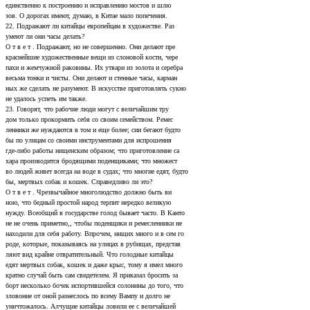
единственно к построению и исправлению мостов и шлю­
зов. О дорогах имеют, думаю, в Китае мало попечения.
22. Подражают ли китайцы европейцам в художестве. Раз­
умеют ли они часы делать?
О т в е т . Подражают, но не совершенно. Они делают пре­
краснейшие художественные вещи из слоновой кости, чере­
пахи и жемчужной раковины. Их утвари из золота и серебра
весьма тонки и чисты. Они делают и стенные часы, карман­
ных же сделать не разумеют. В искусстве приготовлять сукно
не удалось успеть им также.
23. Говорят, что рабочие люди могут с величайшим тру­
дом только прокормить себя со своим семейством. Ремес­
ленники же нуждаются в том и еще более; сии бегают будто
бы по улицам со своими инструментами для испрошения
где-либо работы нищенским образом; что приготовление са­
хара производится бродящими поденщиками; что множест­
во людей живет всегда на воде в судах; что многие едят, будто
бы, мертвых собак и кошек. Справедливо ли это?
О т в е т . Чрезвычайное многолюдство должно быть ви­
ною, что бедный простой народ терпит нередко великую
нужду. Всеобщий в государстве голод бывает часто. В Канто­
не не очень приметно,, чтобы поденщики и ремесленники не
находили для себя работу. Впрочем, нищих много и в сем го­
роде, которые, показываясь на улицах в рубищах, представ­
ляют вид крайне отвратительный. Что голодные китайцы
едят мертвых собак, кошек и даже крыс, тому я имел много­
кратно случай быть сам свидетелем. Я приказал бросить за
борт несколько бочек испортившейся солонины до того, что
зловоние от оной разнеслось по всему Вампу и долго не
уничтожалось. Алчущие китайцы ловили ее с величайшей