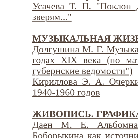
Усачева Т. П. "Поклон
зверям..."
МУЗЫКАЛЬНАЯ ЖИЗ
Долгушина М. Г. Музыка
годах XIX века (по ма
губернские ведомости")
Кириллова Э. А. Очерк
1940-1960 годов
ЖИВОПИСЬ. ГРАФИКА
Даен М. Е. Альбомна
Боборыкина как источн