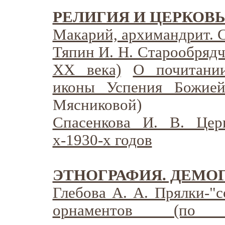
РЕЛИГИЯ И ЦЕРКОВ
Макарий, архимандрит. 
Тяпин И. Н. Старообрядче
XX века)
О почитани
иконы Успения Божие
Мясниковой)
Спасенкова И. В. Цер
х-1930-х годов
ЭТНОГРАФИЯ. ДЕМО
Глебова А. А. Прялки-"
орнаментов (по к