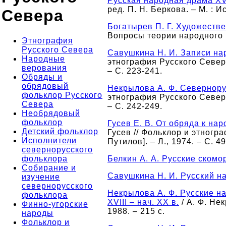
Русская народная драма XV
ред. П. Н. Беркова. – М. : И
Севера
Богатырев П. Г. Художеств
Вопросы теории народного ис
Этнография
Русского Севера
Савушкина Н. И. Записи на
Народные
этнография Русского Севера : 
верования
– С. 223-241.
Обряды и
обрядовый
Некрылова А. Ф. Севернор
фольклор Русского
этнография Русского Севера : 
Севера
– С. 242-249.
Необрядовый
фольклор
Гусев Е. В. От обряда к на
Детский фольклор
Гусев // Фольклор и этнограф
Исполнители
Путилов]. – Л., 1974. – С. 49
севернорусского
фольклора
Белкин А. А. Русские скомо
Собирание и
Савушкина Н. И. Русский н
изучение
севернорусского
Некрылова А. Ф. Русские н
фольклора
XVIII – нач. XX в.
/ А. Ф. Нек
Финно-угорские
1988. – 215 с.
народы
Фольклор и