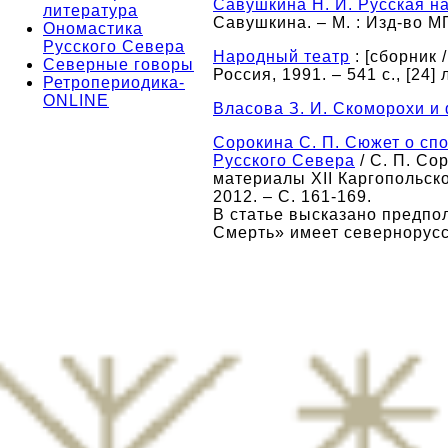
Савушкина Н. И. Русская н
литература
Савушкина. – М. : Изд-во МГ
Ономастика
Русского Севера
Народный театр
: [cборник 
Северные говоры
Россия, 1991. – 541 с., [24] 
Ретропериодика-
ONLINE
Власова З. И. Скоморохи и
Сорокина С. П. Сюжет о сп
Русского Севера
/ С. П. Сор
материалы XII Каргопольской
2012. – С. 161-169.
В статье высказано предпо
Смерть» имеет севернорус