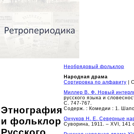
Необрядовый фольклор
Народная драма
Сортировка по алфавиту
| 
Миллер В. Ф. Новый интерлю
русского языка и словесност
С. 747-767.
Этнография
Содерж. : Комедии : 1. Шап
и фольклор
Ончуков Н. Е. Северные н
Суворина, 1911. – XVI, 141 
Русского