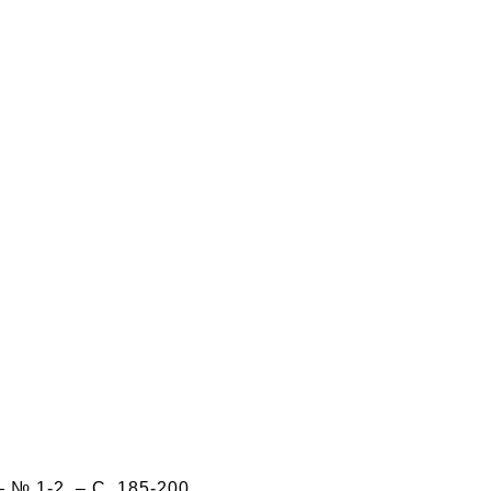
– № 1-2. – С. 185-200.