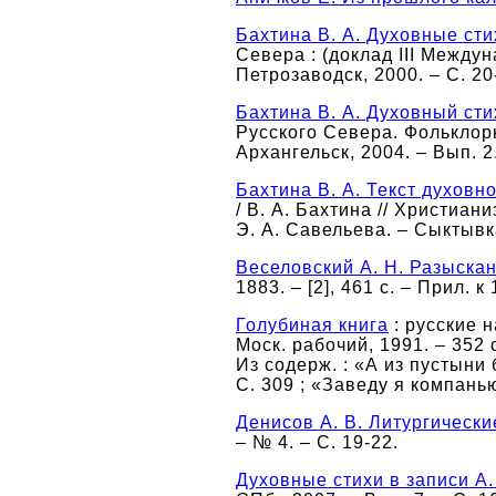
Бахтина В. А. Духовные сти
Севера : (доклад III Междун
Петрозаводск, 2000. – С. 20
Бахтина В. А. Духовный ст
Русского Севера. Фольклорны
Архангельск, 2004. – Вып. 2.
Бахтина В. А. Текст духовн
/ В. А. Бахтина // Христианиз
Э. А. Савельева. – Сыктывка
Веселовский А. Н. Разыскан
1883. – [2], 461 с. – Прил. 
Голубиная книга
: русские н
Моск. рабочий, 1991. – 352 
Из содерж. : «А из пустын
С. 309 ; «Заведу я компанью.
Денисов А. В. Литургическ
– № 4. – С. 19-22.
Духовные стихи в записи А