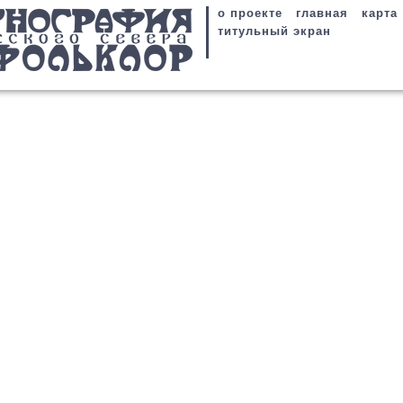
о проекте
главная
карта
титульный экран