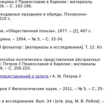
знецова // Православие в Карелии : материалы
08. – С. 192-198.
лендарные праздники и обряды. Похоронно-
110 с.
Тов. «Общественная польза», 1877. – [2], 467 с.
рина. – 1994. – № 3. – С. 33-34.
й фольклор : [материалы и исследования]. Т. 12. Из
способах поэтического представления абстрактных
М. Петров // Православие в Карелии : материалы
8. – С. 208-220.
 представлений о золоте
/ А. М. Петров //
тров // Филологические науки. – 2011. – № 5. – C. 25-
и исследования. Вып. 34 / [отв. ред. М. В. Рейли]. –