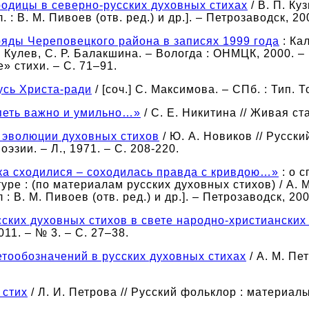
родицы в северно-русских духовных стихах
/ В. П. Ку
. : В. М. Пивоев (отв. ред.) и др.]. – Петрозаводск, 20
ряды Череповецкого района в записях 1999 года
: Ка
Кулев, С. Р. Балакшина. – Вологда : ОНМЦК, 2000. – 
» стихи. – С. 71–91.
усь Христа-ради
/ [соч.] С. Максимова. – СПб. : Тип. 
 петь важно и умильно…»
/ С. Е. Никитина // Живая ста
б эволюции духовных стихов
/ Ю. А. Новиков // Русски
эзии. – Л., 1971. – С. 208-220.
ика сходилися – соходилась правда с кривдою…»
: о 
уре : (по материалам русских духовных стихов) / А. 
л : В. М. Пивоев (отв. ред.) и др.]. – Петрозаводск, 200
сских духовных стихов в свете народно-христианских
11. – № 3. – C. 27–38.
етообозначений в русских духовных стихах
/ А. М. Пе
 стих
/ Л. И. Петрова // Русский фольклор : материалы 