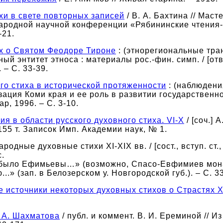
хи в свете повторных записей
/ В. А. Бахтина // Мас
ародной научной конференции «Рябининские чтения-99»
-21.
их о Святом Феодоре Тироне
: (этнорегиональные тран
й энтитет этноса : материалы рос.-фин. симп. / [отв. 
 – С. 33-39.
ого стиха в исторической протяженности
: (наблюдени
ация Коми края и ее роль в развитии государственности и
р, 1996. – С. 3-10.
ия в области русского духовного стиха. VI-X
/ [соч.] 
к 155 т. Записок Имп. Академии наук, № 1.
ародные духовные стихи XI-XIX вв. / [сост., вступ. ст.
с.
и было Ефимьевы…» (возможно, Спасо-Евфимиев монас
..» (зап. в Белозерском у. Новгородской губ.). – С. 3
ие источники некоторых духовных стихов о Страстях 
. А. Шахматова
/ публ. и коммент. В. И. Ереминой // И