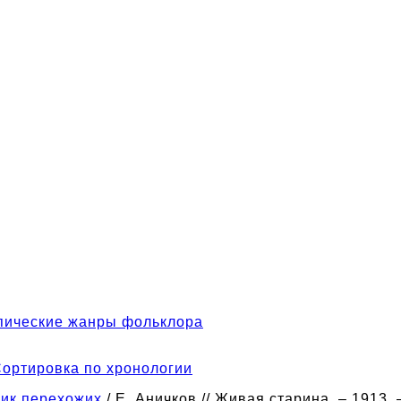
пические жанры фольклора
ортировка по хронологии
лик перехожих
/ Е. Аничков // Живая старина. – 1913. 