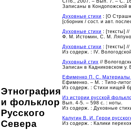
СПб., 2007. – Вып. 7. – С. 1
Записаны в Кондопожской в
Духовные стихи
: [О Страшн
[сборник / сост. и авт. после
Духовные стихи
: [тексты] 
Ф. М. Истомин, С. М. Ляпунов
Духовные стихи
: [тексты] /
Из содерж. : IV. Вологодской
Духовный стих
// Вологодск
Записан в Кадниковском у. 
Ефименко П. С. Материалы 
Ефименко. – М. : Типо-литогр
Из содерж. : Стихи нищей бр
Этнография
Из истории русской фолькл
и фольклор
Вып. 4-5. – 598 с. : ноты.
Из содерж. : Духовные стихи
Русского
Калугин В. И. Герои русског
Севера
Из содерж. : Калики перехож