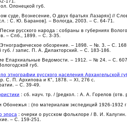
62-171.
ол. Олонецкой губ.
ом суде, Вознесение, О двух братьях Лазарях] // Сло
сл. : С. Ю. Баранов]. – Вологда, 2003. – С. 64-71.
// Песни русского народа : собраны в губерниях Волого
. – Спб., 1899. – С. 3-35.
/ Этнографическое обозрение. – 1898. – №. 3. – С. 168
 губ. / запис. П. А. Дилакторский. – С. 183-186.
ие Епархиальные Ведомости. – 1912. – № 24. – С. 607-
Вологодской губ.
по этнографии русского населения Архангельской губ
. С. П. Архипова и К°, 1878. – XI, 276 с.
атии. – С. 39-49.
ористики
: сб. науч. тр. / [редкол. : А. А. Горелов (отв
 Обонежья : (по материалам экспедиций 1926-1932 гг.)
о эпоса
: очерки о русском фольклоре / В. И. Калугин. 
ие. – С. 159-251.