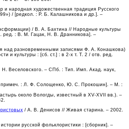
тер и народная художественная традиция Русского
) / [редкол. : Р. Б. Калашникова и др.]. –
сформации) / В. А. Бахтина // Народные культуры
ред. : В. М. Гацак, Н. В. Дранникова]. –
я над разновременными записями Ф. А. Конашкова)
 культуры : [сб. ст.] : в 2-х т. Т. 2 / отв. ред.
А. Н. Веселовского. – СПб. : Тип. Имп. Акад. наук,
, примеч. : Л. Ф. Солощенко, Ю. С. Прокошин]. – М. :
тырь около Вологды, известный в XV-XVII вв.). –
32.
Христовых
/ А. В. Денисов // Живая старина. – 2002.
з истории русской фольклористики : [сборник]. –