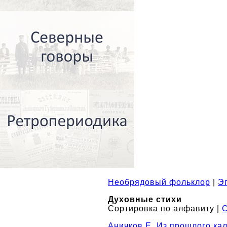
Необрядовый фольклор
|
Э
Духовные стихи
Сортировка по алфавиту |
С
Аничков Е. Из прошлого ка