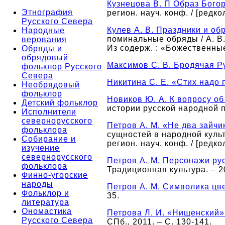
Кузнецова В. П Образ Бого
Этнография
регион. науч. конф. / [редкол
Русского Севера
Кулев А. В. Праздники и об
Народные
поминальные обряды / А. В. 
верования
Из содерж. : «Божественные
Обряды и
обрядовый
Максимов С. В. Бродячая Р
фольклор Русского
Севера
Никитина С. Е. «Стих надо
Необрядовый
фольклор
Новиков Ю. А. К вопросу о
Детский фольклор
истории русской народной по
Исполнители
севернорусского
Петров А. М. «Не два зайч
фольклора
сущностей в народной культ
Собирание и
регион. науч. конф. / [редко
изучение
севернорусского
Петров А. М. Персонажи ру
фольклора
Традиционная культура. – 20
Финно-угорские
народы
Петров А. М. Символика цв
Фольклор и
35.
литература
Ономастика
Петрова Л. И. «Нищенский»
Русского Севера
СПб., 2011. – С. 130-141.