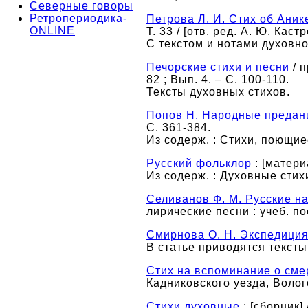
Северные говоры
Ретропериодика-
Петрова Л. И. Стих об Аник
ONLINE
Т. 33 / [отв. ред. А. Ю. Каст
С текстом и нотами духовног
Печорские стихи и песни
/ п
82 ; Вып. 4. – С. 100-110.
Тексты духовных стихов.
Попов Н. Народные предани
С. 361-384.
Из содерж. : Стихи, поющие
Русский фольклор
: [материа
Из содерж. : Духовные стихи
Селиванов Ф. М. Русские н
лирические песни : учеб. пос
Смирнова О. Н. Экспедици
В статье приводятся тексты
Стих на вспоминание о сме
Кадниковского уезда, Волого
Стихи духовные
: [сборник] 