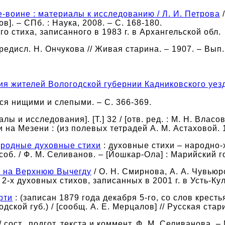
е-воине : материалы к исследованию / Л. И. Петрова
/
ров]. – СПб. : Наука, 2008. – С. 168-180.
о стиха, записанного в 1983 г. в Архангельской обл.
редисл. Н. Ончукова // Живая старина. – 1907. – Вып. 1.
я жителей Вологодской губернии Кадниковского уез
ся нищими и слепыми. – С. 366-369.
лы и исследования]. [Т.] 32 / [отв. ред. : М. Н. Власо
 на Мезени : (из полевых тетрадей А. М. Астаховой. 19
ародные духовные стихи
: духовные стихи – народно-
об. / Ф. М. Селиванов. – [Йошкар-Ола] : Марийский гос
я на Верхнюю Вычегду
/ О. Н. Смирнова, А. А. Чувьюро
 2-х духовных стихов, записанных в 2001 г. в Усть-К
рти
: (записан 1879 года декабря 5-го, со слов крес
дской губ.) / [сообщ. А. Е. Мерцалов] // Русская стар
/ сост., подгот. текста и коммент. Ф. М. Селиванова. –