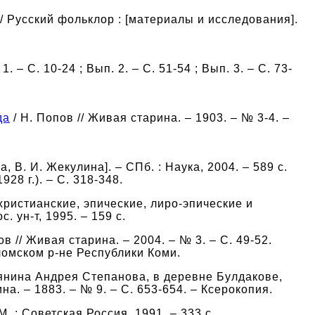
/ Русский фольклор : [материалы и исследования].
 – С. 10-24 ; Вып. 2. – С. 51-54 ; Вып. 3. – С. 73-
да
/ Н. Попов // Живая старина. – 1903. – № 3-4. –
ва, В. И. Жекулина]. – СПб. : Наука, 2004. – 589 с.
28 г.). – С. 318-348.
христианские, эпические, лиро-эпические и
. ун-т, 1995. – 159 с.
в // Живая старина. – 2004. – № 3. – С. 49-52.
уломском р-не Республики Коми.
тьянина Андрея Степанова, в деревне Булдакове,
ина. – 1883. – № 9. – С. 653-654. – Ксерокопия.
 М. : Советская Россия, 1991. – 333 с.