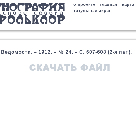
о проекте
главная
карта
титульный экран
омости. – 1912. – № 24. – С. 607-608 (2-я паг.).