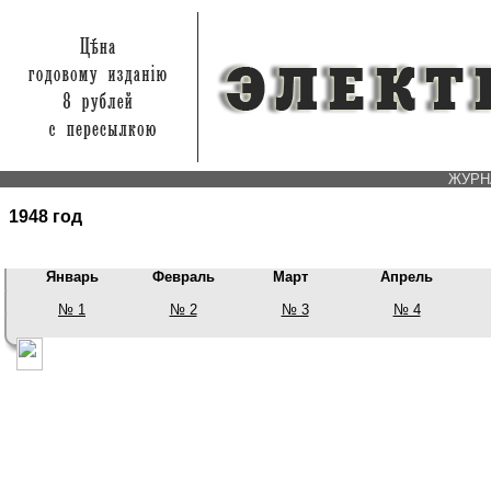
ЖУРНА
1948 год
Январь
Февраль
Март
Апрель
№ 1
№ 2
№ 3
№ 4